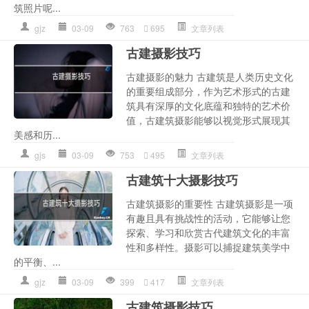
筑照片呢...
gjz
03-09
763
695
文章列表
古建摄影技巧
古建摄影的魅力 古建筑是人类历史文化
的重要组成部分，作为艺术形式的古建
筑具有深厚的文化底蕴和独特的艺术价
值，古建筑摄影能够以视觉形式展现其
美感和历...
gjs
03-09
753
495
文章列表
古建筑十大摄影技巧
古建筑摄影的重要性 古建筑摄影是一项
有趣且具有挑战性的活动，它能够让您
探索、学习和欣赏古代建筑文化的丰富
性和多样性。摄影可以捕捉建筑美学中
的平衡、...
gjz
03-09
399
417
文章列表
古建筑摄影技巧