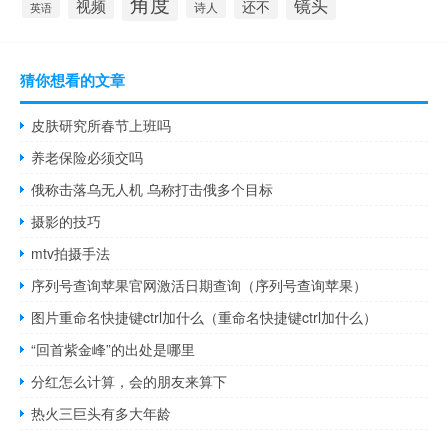
角度
镜头
视频
还不
诗人
英语
猜你想看的文章
皮肤研究所春节上班吗
养老保险必须交吗
俄称击落乌无人机 乌称打击俄多个目标
摄影的技巧
mtv拍摄手法
序列号查询苹果官网激活日期查询（序列号查询苹果）
图片重命名快捷键ctrl加什么（重命名快捷键ctrl加什么）
“回首紫金峰”的出处是哪里
分红怎么计算，会的朋友来算下
热火三巨头有多大年龄