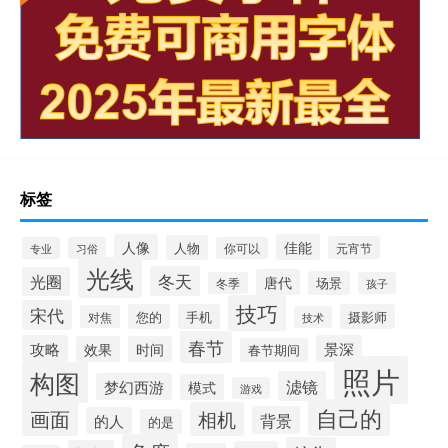
标签
人像
佳能
人物
元宵节
专业
习俗
你可以
光线
冬天
光圈
唐代
场景
冬季
孩子
技巧
宋代
您的
手机
摄影师
对焦
技术
春节
攻略
景深
效果
时间
春节期间
照片
构图
滤镜
梦幻西游
模式
游戏
自己的
画面
相机
背景
的人
的是