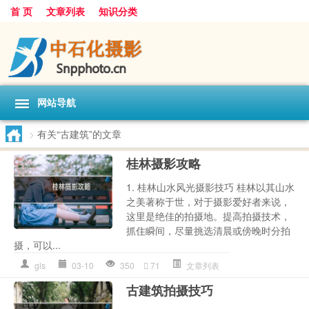
首 页
文章列表
知识分类
网站导航
>
有关“古建筑”的文章
桂林摄影攻略
1. 桂林山水风光摄影技巧 桂林以其山水
之美著称于世，对于摄影爱好者来说，
这里是绝佳的拍摄地。提高拍摄技术，
抓住瞬间，尽量挑选清晨或傍晚时分拍
摄，可以...
gls
03-10
350
71
文章列表
古建筑拍摄技巧