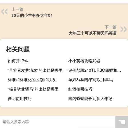
上一篇
30天的小羊有多大年纪
下一篇
大年三十可以不聊天吗英语
相关问题
如何开17%
小小英雄攻略武器
“且将素发共清欢”的出处是哪里
评价郝颖240TURBO四驱和郝颖240TURBO四驱的性能
标准和标准化的区别和联系
孕妇34周春节可以拜年吗
“极目犹龙骄马”的出处是哪里
红酒拍照技巧
佳明使用技巧
国内蟑螂能长到多大年纪
☚