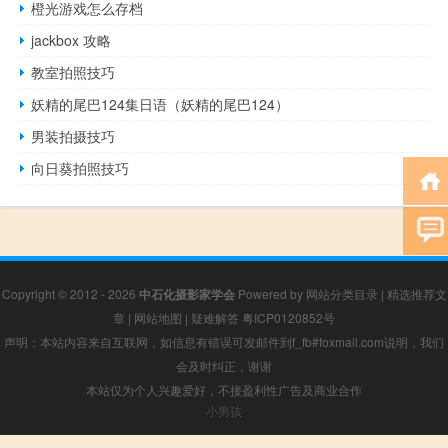
橙光游戏怎么存档
jackbox 攻略
教室拍照技巧
妖精的尾巴124集日语（妖精的尾巴124）
男装拍摄技巧
向日葵拍照技巧
Copyright © 2012 - 2026
中石化摄影家学会
Powered by
网站分类目录
|
精选推荐文
章
|
网站地图
|
疑难解答
粤ICP0120852号
声明：本站内容来自互联网，如信息有错误可发邮件到f_fb#foxmail.com说明，我们
会及时纠正，谢谢
本站仅为个人兴趣爱好，不接盈利性广告及商业合作
小男孩