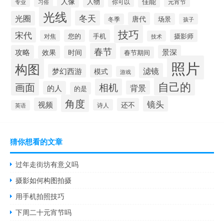
人像
佳能
人物
元宵节
专业
习俗
你可以
光线
冬天
光圈
唐代
场景
冬季
孩子
技巧
宋代
您的
手机
摄影师
对焦
技术
春节
攻略
景深
效果
时间
春节期间
照片
构图
滤镜
梦幻西游
模式
游戏
自己的
画面
相机
背景
的人
的是
角度
镜头
视频
还不
诗人
英语
猜你想看的文章
过年走街坊有意义吗
摄影如何构图拍摄
用手机拍照技巧
下周二十元宵节吗