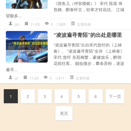
《摸鱼儿（仲宣楼赋）》 宋代 陈策 倚
危梯、酹春怀古，轻寒才转花信。 江城
望极多...
jzn
11-23
0
855
文章列表
“凌波遍寻青陌”的出处是哪里
“凌波遍寻青陌”出自宋代曾纡的《上林
春》。 “凌波遍寻青陌”全诗 《上林春》
宋代 曾纡 东苑梅繁，豪健放乐，醉倒
花前狂客。 靓妆微步，攀条弄粉，凌波
遍寻...
jzl
11-23
0
811
文章列表
1
2
3
4
5
6
下一页
尾页