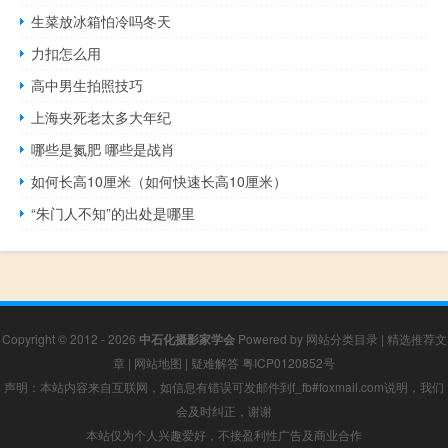
生菜放冰箱怕冷吗冬天
力扣怎么用
高中男生拍照技巧
上海夹死老太多大年纪
哪些是氮肥 哪些是战肖
如何长高10厘米（如何快速长高10厘米）
“朱门人不知”的出处是哪里
Copyright © 2012 - 2026
中石化摄影家学会
Powered by
网站分类目录
|
精选推荐文
章
|
网站地图
|
疑难解答
粤ICP0120852号
声明：本站内容来自互联网，如信息有错误可发邮件到f_fb#foxmail.com说明，我们
会及时纠正，谢谢
本站仅为个人兴趣爱好，不接盈利性广告及商业合作