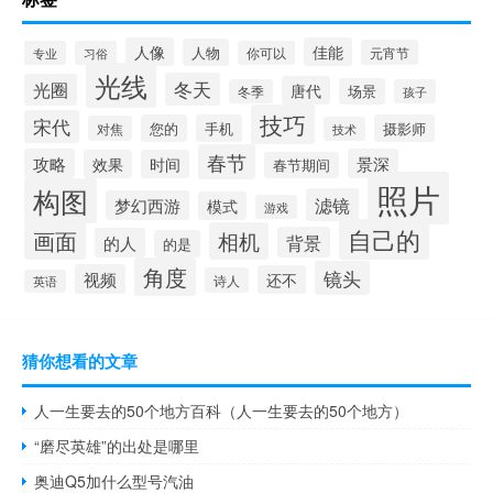
人像
佳能
人物
元宵节
专业
习俗
你可以
光线
冬天
光圈
唐代
场景
冬季
孩子
技巧
宋代
您的
手机
摄影师
对焦
技术
春节
攻略
景深
效果
时间
春节期间
照片
构图
滤镜
梦幻西游
模式
游戏
自己的
画面
相机
背景
的人
的是
角度
镜头
视频
还不
诗人
英语
猜你想看的文章
人一生要去的50个地方百科（人一生要去的50个地方）
“磨尽英雄”的出处是哪里
奥迪Q5加什么型号汽油