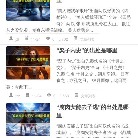
里
“美人赠我琴琅玕”出自两汉张衡的《四
愁诗》。 “美人赠我琴琅玕”全诗 《四愁
诗》 两汉 张衡 我所思兮在太山。 欲往
从之梁父艰，侧身东望涕沾翰。 美人赠我金...
jzl
11-24
0
702
文章列表
“棸子内史”的出处是哪里
“棸子内史”出自先秦佚名的《十月之
交》。 “棸子内史”全诗 《十月之交》
先秦 佚名 十月之交，朔月辛卯。 日有
食之，亦孔之丑。 彼月而微，此日而
微；今此下...
jzz
11-24
0
563
文章列表
“腐肉安能去子逃”的出处是哪
里
“腐肉安能去子逃”出自两汉佚名的《战
城南》。 “腐肉安能去子逃”全诗 《战城