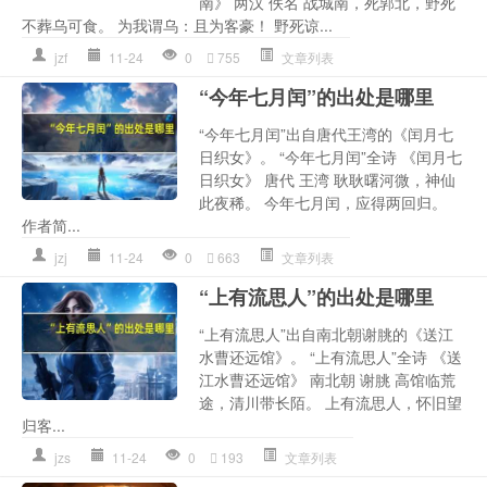
南》 两汉 佚名 战城南，死郭北，野死
不葬乌可食。 为我谓乌：且为客豪！ 野死谅...
jzf
11-24
0
755
文章列表
“今年七月闰”的出处是哪里
“今年七月闰”出自唐代王湾的《闰月七
日织女》。 “今年七月闰”全诗 《闰月七
日织女》 唐代 王湾 耿耿曙河微，神仙
此夜稀。 今年七月闰，应得两回归。
作者简...
jzj
11-24
0
663
文章列表
“上有流思人”的出处是哪里
“上有流思人”出自南北朝谢朓的《送江
水曹还远馆》。 “上有流思人”全诗 《送
江水曹还远馆》 南北朝 谢朓 高馆临荒
途，清川带长陌。 上有流思人，怀旧望
归客...
jzs
11-24
0
193
文章列表