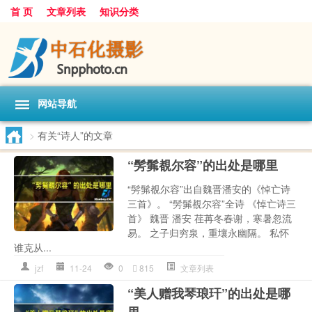
首 页
文章列表
知识分类
网站导航
>
有关“诗人”的文章
“髣髴覩尔容”的出处是哪里
“髣髴覩尔容”出自魏晋潘安的《悼亡诗
三首》。 “髣髴覩尔容”全诗 《悼亡诗三
首》 魏晋 潘安 荏苒冬春谢，寒暑忽流
易。 之子归穷泉，重壤永幽隔。 私怀
谁克从...
jzf
11-24
0
815
文章列表
“美人赠我琴琅玕”的出处是哪