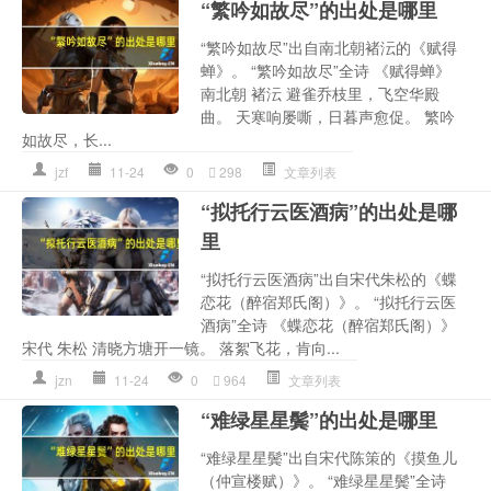
“繁吟如故尽”的出处是哪里
“繁吟如故尽”出自南北朝褚沄的《赋得
蝉》。 “繁吟如故尽”全诗 《赋得蝉》
南北朝 褚沄 避雀乔枝里，飞空华殿
曲。 天寒响屡嘶，日暮声愈促。 繁吟
如故尽，长...
jzf
11-24
0
298
文章列表
“拟托行云医酒病”的出处是哪
里
“拟托行云医酒病”出自宋代朱松的《蝶
恋花（醉宿郑氏阁）》。 “拟托行云医
酒病”全诗 《蝶恋花（醉宿郑氏阁）》
宋代 朱松 清晓方塘开一镜。 落絮飞花，肯向...
jzn
11-24
0
964
文章列表
“难绿星星鬓”的出处是哪里
“难绿星星鬓”出自宋代陈策的《摸鱼儿
（仲宣楼赋）》。 “难绿星星鬓”全诗