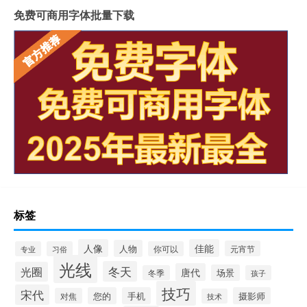
免费可商用字体批量下载
标签
人像
佳能
人物
元宵节
专业
习俗
你可以
光线
冬天
光圈
唐代
场景
冬季
孩子
技巧
宋代
您的
手机
摄影师
对焦
技术