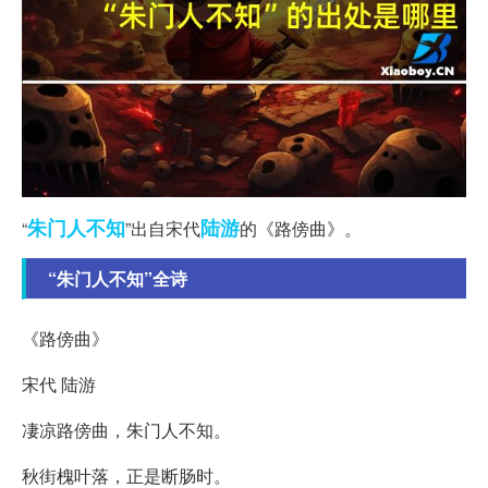
朱门
人不知
陆游
“
”出自宋代
的《路傍曲》。
“朱门人不知”全诗
《路傍曲》
宋代 陆游
凄凉路傍曲，朱门人不知。
秋街槐叶落，正是断肠时。