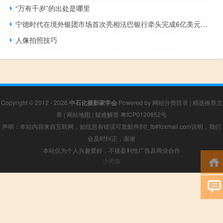
“万有千岁”的出处是哪里
宁德时代在境外银团市场首次亮相法巴银行牵头完成6亿美元银团贷款
人像拍照技巧
Copyright © 2012 - 2026
中石化摄影家学会
Powered by
网站分类目录
|
精选推荐文
章
|
网站地图
|
疑难解答
粤ICP0120852号
声明：本站内容来自互联网，如信息有错误可发邮件到f_fb#foxmail.com说明，我们
会及时纠正，谢谢
本站仅为个人兴趣爱好，不接盈利性广告及商业合作
小男孩