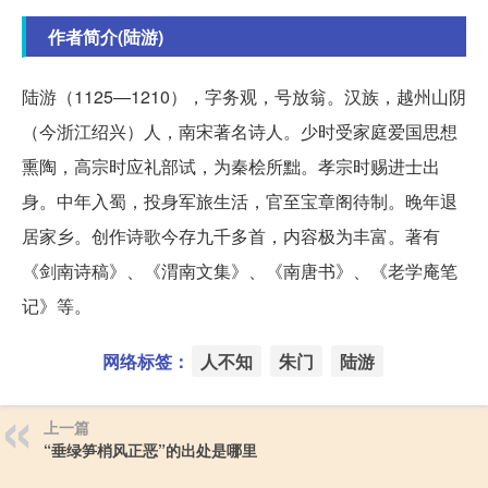
作者简介(陆游)
陆游（1125—1210），字务观，号放翁。汉族，越州山阴
（今浙江绍兴）人，南宋著名诗人。少时受家庭爱国思想
熏陶，高宗时应礼部试，为秦桧所黜。孝宗时赐进士出
身。中年入蜀，投身军旅生活，官至宝章阁待制。晚年退
居家乡。创作诗歌今存九千多首，内容极为丰富。著有
《剑南诗稿》、《渭南文集》、《南唐书》、《老学庵笔
记》等。
网络标签：
人不知
朱门
陆游
上一篇
“垂绿笋梢风正恶”的出处是哪里