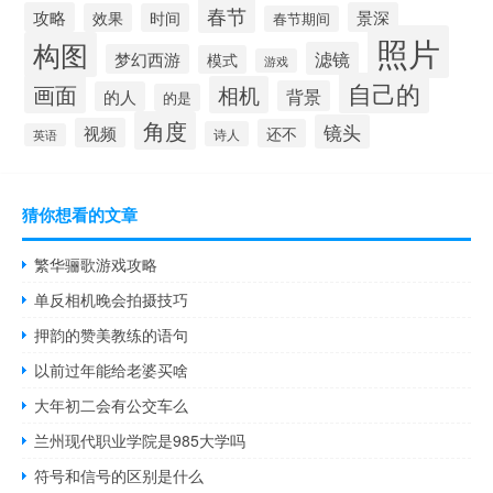
春节
攻略
景深
效果
时间
春节期间
照片
构图
滤镜
梦幻西游
模式
游戏
自己的
画面
相机
背景
的人
的是
角度
镜头
视频
还不
诗人
英语
猜你想看的文章
繁华骊歌游戏攻略
单反相机晚会拍摄技巧
押韵的赞美教练的语句
以前过年能给老婆买啥
大年初二会有公交车么
兰州现代职业学院是985大学吗
符号和信号的区别是什么