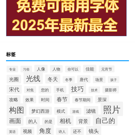
标签
人像
佳能
人物
元宵节
专业
习俗
你可以
光线
冬天
光圈
唐代
场景
冬季
孩子
技巧
宋代
您的
手机
摄影师
对焦
技术
春节
攻略
景深
效果
时间
春节期间
照片
构图
滤镜
梦幻西游
模式
游戏
自己的
画面
相机
背景
的人
的是
角度
镜头
视频
还不
诗人
英语