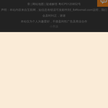
章
|
网站地图
|
疑难解答
粤ICP0120852号
声明：本站内容来自互联网，如信息有错误可发邮件到f_fb#foxmail.com说明，我们
会及时纠正，谢谢
本站仅为个人兴趣爱好，不接盈利性广告及商业合作
小男孩