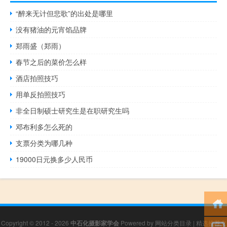
“醉来无计但悲歌”的出处是哪里
没有猪油的元宵馅品牌
郑雨盛（郑雨）
春节之后的菜价怎么样
酒店拍照技巧
用单反拍照技巧
非全日制硕士研究生是在职研究生吗
邓布利多怎么死的
支票分类为哪几种
19000日元换多少人民币
Copyright © 2012 - 2026
中石化摄影家学会
Powered by
网站分类目录
|
精选推荐文