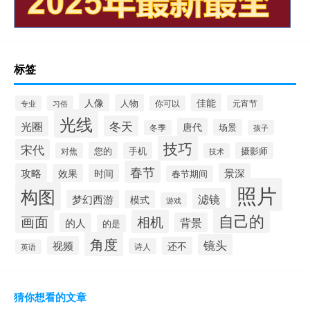
标签
人像
佳能
人物
元宵节
专业
习俗
你可以
光线
冬天
光圈
唐代
场景
冬季
孩子
技巧
宋代
您的
手机
摄影师
对焦
技术
春节
攻略
景深
效果
时间
春节期间
照片
构图
滤镜
梦幻西游
模式
游戏
自己的
画面
相机
背景
的人
的是
角度
镜头
视频
还不
诗人
英语
猜你想看的文章