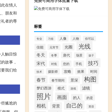
免费可商用字体批量下载
因此在情人
人、朋友和
受礼者的尊
标签
人像
人物
专业
习俗
你可以
光线
光圈
佳能
元宵节
令人触目惊
冬天
唐代
场景
冬季
孩子
观的故事，
技巧
宋代
您的
手机
对焦
需要我们给
攻略
效果
时间
摄影师
技术
构图
春节
景深
春节期间
滤镜
梦幻西游
模式
游戏
照片
画面
的人
的是
一些尴尬的
自己的
相机
背景
英语
不舒服，但