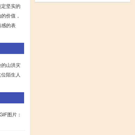
奠定坚实的
动的价值，
情感的表
险的山洪灾
这位陌生人
IF图片：