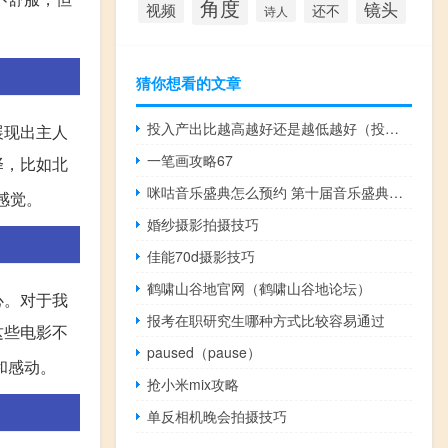
角度
镜头
视频
还不
诗人
猜你想看的文章
投入产出比越高越好还是越低越好（投入产出比高好还是低好）
展现出主人
一笔画攻略67
择，比如北
咪咕音乐盛典怎么预约 第十届音乐盛典咪咕汇
感觉。
婚纱摄影拍摄技巧
佳能70d摄影技巧
鹤啸山谷地官网（鹤啸山谷地论坛）
心。对于我
报考在职研究生哪种方式比较容易通过
这些电影不
paused（pause）
和感动。
抢小米mix攻略
单反相机晚会拍摄技巧