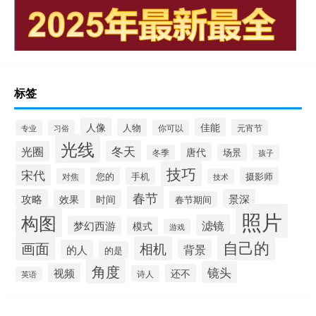
标签
人像
佳能
人物
元宵节
专业
习俗
你可以
光线
冬天
光圈
唐代
场景
冬季
孩子
技巧
宋代
您的
手机
摄影师
对焦
技术
春节
攻略
景深
效果
时间
春节期间
照片
构图
滤镜
梦幻西游
模式
游戏
自己的
画面
相机
背景
的人
的是
角度
镜头
视频
还不
诗人
英语