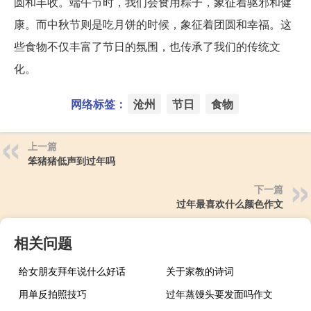
圆和丰收。端午节时，我们会食用粽子，象征着驱邪和健
康。而中秋节则是吃月饼的时候，象征着团圆和幸福。这
些食物不仅丰富了节日的氛围，也传承了我们的传统文
化。
网络标签：
沧州
节日
食物
上一篇
笨猪猪低声到过年吗
下一篇
过年最喜欢什么颜色作文
相关问题
给女朋友拜年说什么好话
关于家教的诗词
用单反拍照技巧
过年蒸馒头要发面吗作文