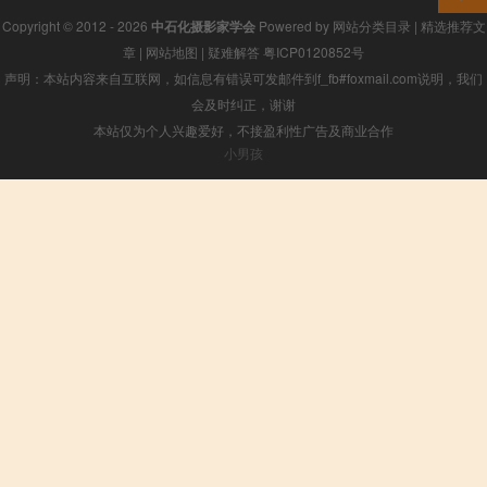
Copyright © 2012 - 2026
中石化摄影家学会
Powered by
网站分类目录
|
精选推荐文
章
|
网站地图
|
疑难解答
粤ICP0120852号
声明：本站内容来自互联网，如信息有错误可发邮件到f_fb#foxmail.com说明，我们
会及时纠正，谢谢
本站仅为个人兴趣爱好，不接盈利性广告及商业合作
小男孩