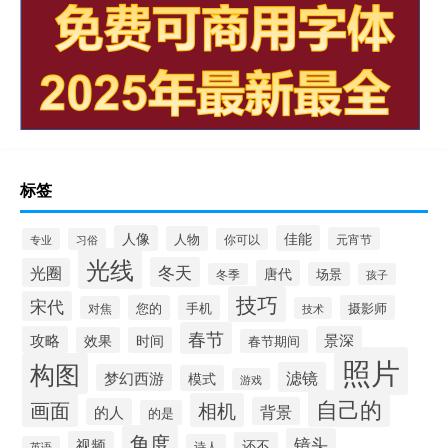
标签
人像
佳能
人物
元宵节
专业
习俗
你可以
光线
冬天
光圈
唐代
场景
冬季
孩子
技巧
宋代
您的
手机
摄影师
对焦
技术
春节
攻略
景深
效果
时间
春节期间
照片
构图
滤镜
梦幻西游
模式
游戏
自己的
画面
相机
背景
的人
的是
角度
镜头
视频
还不
诗人
英语