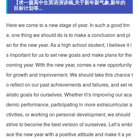
【求一篇高中生英语演讲稿,关于新年新气象,新年的
目标计划等...
Here we come to a new stage of year. In such a good tim
e, one thing we should do is to make a conclusion and pl
an for the new year. As a high school student, I believe it i
s important for us to set new goals and make plans for the
coming year. With the new year, comes a new opportunity
for growth and improvement. We should take this chance t
o reflect on our past achievements and failures, and set re
alistic goals for ourselves. Whether it\'s improving our aca
demic performance, participating in more extracurricular a
ctivities, or working on personal development, we should
strive to become the best version of ourselves. Let\'s embr
ace the new year with a positive attitude and make it a ye