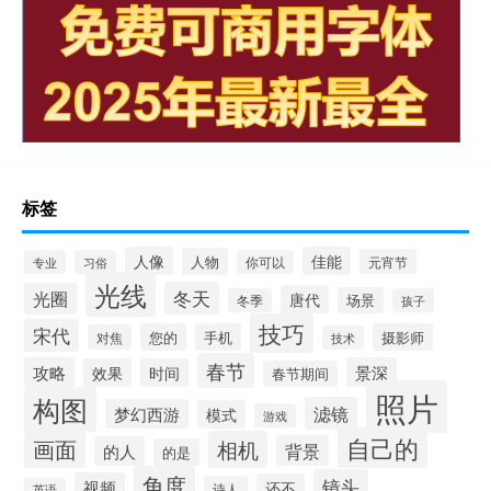
标签
人像
佳能
人物
元宵节
专业
习俗
你可以
光线
冬天
光圈
唐代
场景
冬季
孩子
技巧
宋代
您的
手机
摄影师
对焦
技术
春节
攻略
景深
效果
时间
春节期间
照片
构图
滤镜
梦幻西游
模式
游戏
自己的
画面
相机
背景
的人
的是
角度
镜头
视频
还不
诗人
英语