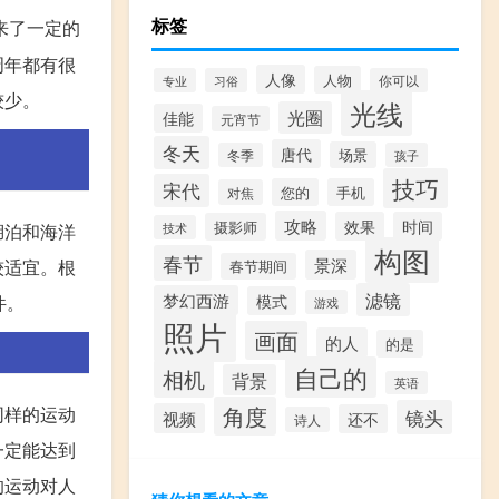
标签
来了一定的
周年都有很
人像
人物
专业
习俗
你可以
较少。
光线
光圈
佳能
元宵节
冬天
唐代
场景
冬季
孩子
技巧
宋代
您的
手机
对焦
攻略
效果
时间
摄影师
技术
湖泊和海洋
构图
春节
景深
较适宜。根
春节期间
滤镜
梦幻西游
模式
件。
游戏
照片
画面
的人
的是
自己的
相机
背景
英语
角度
同样的运动
镜头
视频
还不
诗人
一定能达到
的运动对人