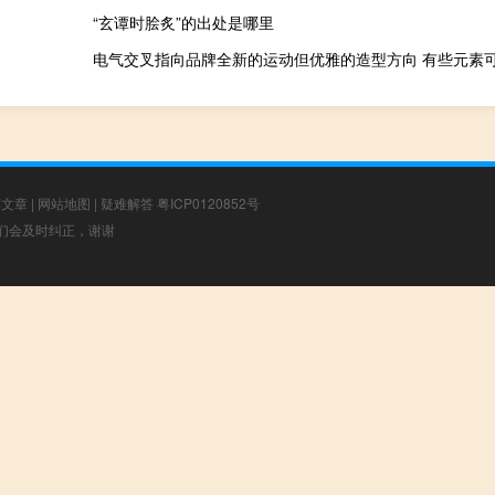
“玄谭时脍炙”的出处是哪里
荐文章
|
网站地图
|
疑难解答
粤ICP0120852号
，我们会及时纠正，谢谢