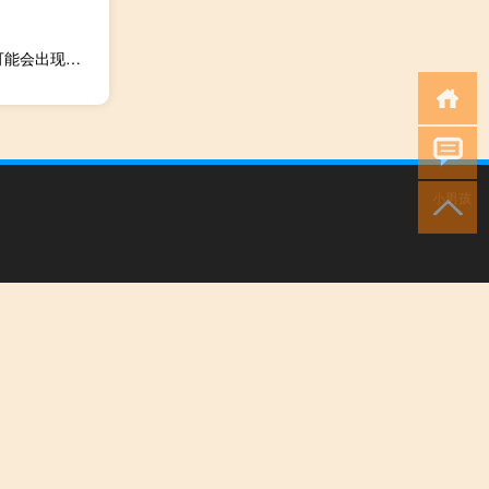
电气交叉指向品牌全新的运动但优雅的造型方向 有些元素可能会出现在未来的电动汽车上
小男孩