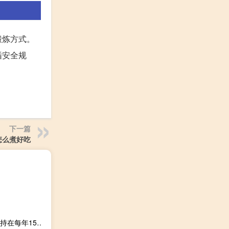
锻炼方式。
循安全规
下一篇
怎么煮好吃
惠誉估计墨西哥政府对墨西哥国家石油公司的支持力度将保持在每年150亿美元左右至少涵盖国际债券的债务摊销