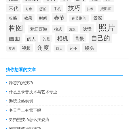
技巧
宋代
您的
手机
摄影师
对焦
技术
春节
攻略
景深
效果
时间
春节期间
照片
构图
滤镜
梦幻西游
模式
游戏
自己的
画面
相机
背景
的人
的是
角度
镜头
视频
还不
诗人
英语
猜你想看的文章
静态拍摄技巧
什么是录音技术与艺术专业
游玩攻略实例
冬天早上有雪下吗
男拍照技巧怎么摆姿势
城市建筑摄影技巧