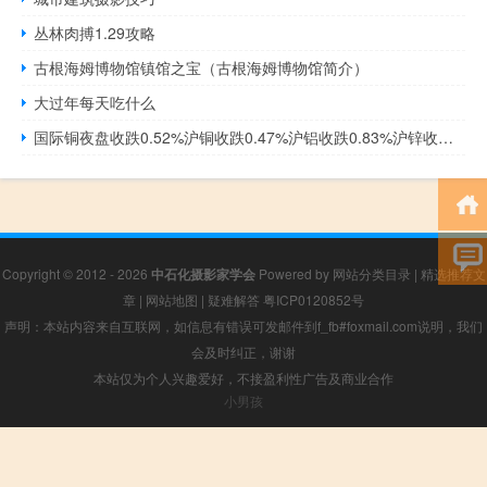
丛林肉搏1.29攻略
古根海姆博物馆镇馆之宝（古根海姆博物馆简介）
大过年每天吃什么
国际铜夜盘收跌0.52%沪铜收跌0.47%沪铝收跌0.83%沪锌收跌1.14%沪铅收涨0.71%沪镍收跌1.18%沪锡收跌0.41%氧化铝夜盘收跌1.94%不锈钢夜盘收跌0.39%
Copyright © 2012 - 2026
中石化摄影家学会
Powered by
网站分类目录
|
精选推荐文
章
|
网站地图
|
疑难解答
粤ICP0120852号
声明：本站内容来自互联网，如信息有错误可发邮件到f_fb#foxmail.com说明，我们
会及时纠正，谢谢
本站仅为个人兴趣爱好，不接盈利性广告及商业合作
小男孩