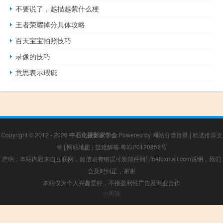
不要说了，越描越紫什么梗
王者荣耀掉分具体攻略
百天宝宝拍照技巧
录像的技巧
意思表示瑕疵
Copyright © 2012 - 2026
中石化摄影家学会
Powered by
网站分类目录
|
精选推荐文
章
|
网站地图
|
疑难解答
粤ICP0120852号
声明：本站内容来自互联网，如信息有错误可发邮件到f_fb#foxmail.com说明，我们
会及时纠正，谢谢
本站仅为个人兴趣爱好，不接盈利性广告及商业合作
小男孩