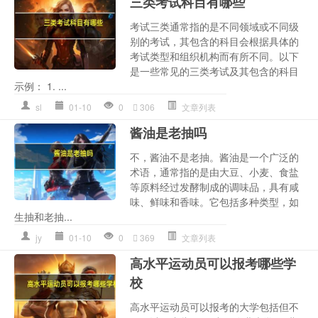
三类考试科目有哪些
考试三类通常指的是不同领域或不同级
别的考试，其包含的科目会根据具体的
考试类型和组织机构而有所不同。以下
是一些常见的三类考试及其包含的科目
示例： 1. ...
sl
01-10
0
306
文章列表
酱油是老抽吗
不，酱油不是老抽。酱油是一个广泛的
术语，通常指的是由大豆、小麦、食盐
等原料经过发酵制成的调味品，具有咸
味、鲜味和香味。它包括多种类型，如
生抽和老抽...
jy
01-10
0
369
文章列表
高水平运动员可以报考哪些学
校
高水平运动员可以报考的大学包括但不