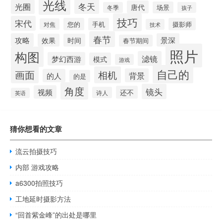
光线
冬天
光圈
唐代
场景
冬季
孩子
技巧
宋代
您的
手机
摄影师
对焦
技术
春节
攻略
景深
效果
时间
春节期间
照片
构图
滤镜
梦幻西游
模式
游戏
自己的
画面
相机
背景
的人
的是
角度
镜头
视频
还不
诗人
英语
猜你想看的文章
流云拍摄技巧
内部 游戏攻略
a6300拍照技巧
工地延时摄影方法
“回首紫金峰”的出处是哪里