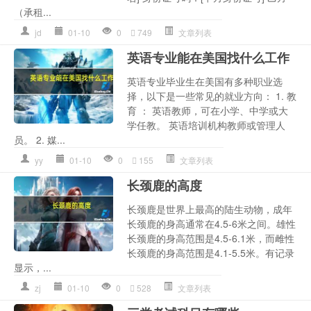
（承租...
jd
01-10
0
749
文章列表
英语专业能在美国找什么工作
英语专业毕业生在美国有多种职业选
择，以下是一些常见的就业方向： 1. 教
育 ： 英语教师，可在小学、中学或大
学任教。 英语培训机构教师或管理人
员。 2. 媒...
yy
01-10
0
155
文章列表
长颈鹿的高度
长颈鹿是世界上最高的陆生动物，成年
长颈鹿的身高通常在4.5-6米之间。雄性
长颈鹿的身高范围是4.5-6.1米，而雌性
长颈鹿的身高范围是4.1-5.5米。有记录
显示，...
zj
01-10
0
528
文章列表