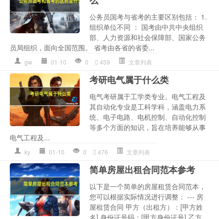
么
公务员国考与省考的主要区别包括： 1.
组织单位不同 ： 国考由中共中央组织
部、人力资源和社会保障部、国家公务
员局组织，面向全国范围。 省考由各省的省委...
gw
01-10
0
459
文章列表
考研电气属于什么类
电气考研属于工学类专业。电气工程及
其自动化专业是工科学科，涵盖电力系
统、电子电路、电机控制、自动化控制
等多个方面的知识，旨在培养能够从事
电气工程及...
ky
01-10
0
476
文章列表
简单房屋出租合同范本参考
以下是一个简单的房屋租赁合同范本，
您可以根据实际情况进行调整： --- 房
屋租赁合同 甲方（出租方）：[甲方姓
名] 身份证号码：[甲方身份证号] 乙方