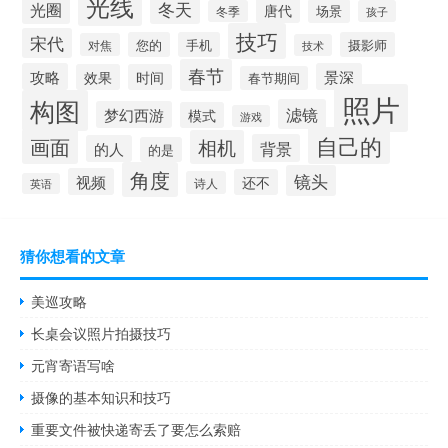
光线
冬天
光圈
唐代
场景
冬季
孩子
技巧
宋代
您的
手机
摄影师
对焦
技术
春节
攻略
景深
效果
时间
春节期间
照片
构图
滤镜
梦幻西游
模式
游戏
自己的
画面
相机
背景
的人
的是
角度
镜头
视频
还不
诗人
英语
猜你想看的文章
美巡攻略
长桌会议照片拍摄技巧
元宵寄语写啥
摄像的基本知识和技巧
重要文件被快递寄丢了要怎么索赔