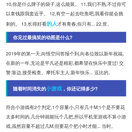
10,你是什么牌子的袋子,这么能装。 11,我们不熟,不过你可
以拿钱跟我套近乎。 12,有空一起去吃鱼吧,我看你挺会挑
的人
刺的。 13,长得好看
才有青春,你只有... 22,世。
你见过最搞笑的动图是什么?
2019年的第一天,向悟空问答报个到,向各位致以新年祝福,
在新的一年,无论是平凡还是精彩,都希望在快乐中度过! 交
警:靠边,接受检查。摩托车主人:新年快乐... 逗比的。
小游戏
随着时间消失的
，你还记得多少?
符合小游戏有2个判定,1个容量小,只有几十M;1个是不要花
太多时间的,几分钟就能玩个几把,所以平机里游戏不算小游
戏,虽然容量不超过几M,但要花个把小时才能... 当时。