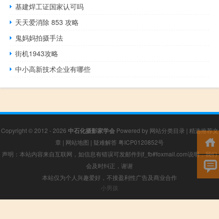
基建焊工证国家认可吗
天天爱消除 853 攻略
鬼妈妈拍摄手法
街机1943攻略
中小高新技术企业有哪些
Copyright © 2012 - 2026
中石化摄影家学会
Powered by
网站分类目录
|
精选推荐文
章
|
网站地图
|
疑难解答
粤ICP0120852号
声明：本站内容来自互联网，如信息有错误可发邮件到f_fb#foxmail.com说明，我们
会及时纠正，谢谢
本站仅为个人兴趣爱好，不接盈利性广告及商业合作
小男孩