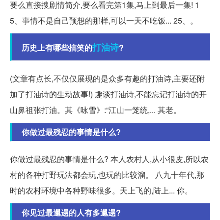
要么直接搜剧情简介,要么看完第1集,马上到最后一集! 1
5、事情不是自己预想的那样,可以一天不吃饭... 25、。
打油诗
历史上有哪些搞笑的
?
(文章有点长,不仅仅展现的是众多有趣的打油诗,主要还附
加了打油诗的生动故事!) 趣谈打油诗,不能忘记打油诗的开
山鼻祖张打油。其《咏雪》:“江山一笼统,... 其老。
你做过最残忍的事情是什么?
你做过最残忍的事情是什么? 本人农村人,从小很皮,所以农
村的各种打野玩法都会玩,也玩的比较溜。 八九十年代,那
时的农村环境中各种野味很多。天上飞的,陆上... 你。
你见过最邋遢的人有多邋遢?