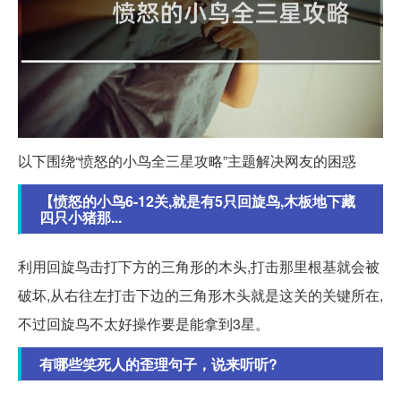
以下围绕“愤怒的小鸟全三星攻略”主题解决网友的困惑
【愤怒的小鸟6-12关,就是有5只回旋鸟,木板地下藏
四只小猪那...
利用回旋鸟击打下方的三角形的木头,打击那里根基就会被
破坏,从右往左打击下边的三角形木头就是这关的关键所在,
不过回旋鸟不太好操作要是能拿到3星。
有哪些笑死人的歪理句子，说来听听?