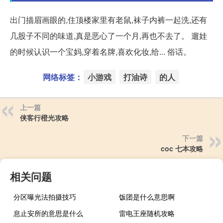
出门描眉画眼的,住顶楼家里有老鼠,袜子内裤一起洗,还有
几股子不同的味道,真是恶心了一个月,再也不去了。 遛娃
的时候认识一个宝妈,穿着名牌,喜欢化妆,给... 俗话。
网络标签：
小游戏
打油诗
的人
上一篇
侠客行橙光攻略
下一篇
coc 七本攻略
相关问题
分区曝光法拍摄技巧
饭团是什么意思啊
息止安所的意思是什么
雷电王座随机攻略