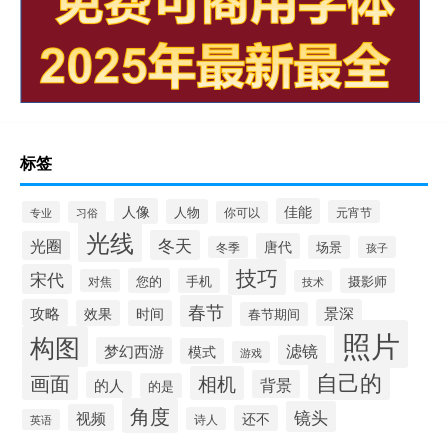
标签
人像
佳能
人物
元宵节
专业
习俗
你可以
光线
冬天
光圈
唐代
场景
冬季
孩子
技巧
宋代
您的
手机
摄影师
对焦
技术
春节
攻略
景深
效果
时间
春节期间
照片
构图
滤镜
梦幻西游
模式
游戏
自己的
画面
相机
背景
的人
的是
角度
镜头
视频
还不
诗人
英语