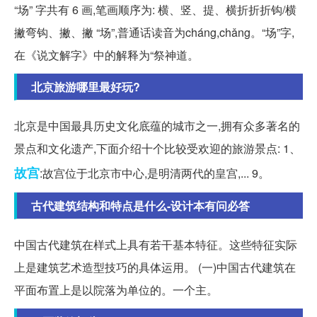
“场” 字共有 6 画,笔画顺序为: 横、竖、提、横折折折钩/横
撇弯钩、撇、撇 “场”,普通话读音为cháng,chǎng。“场”字,
在《说文解字》中的解释为“祭神道。
北京旅游哪里最好玩?
北京是中国最具历史文化底蕴的城市之一,拥有众多著名的
景点和文化遗产,下面介绍十个比较受欢迎的旅游景点: 1、
故宫
:故宫位于北京市中心,是明清两代的皇宫,... 9。
古代建筑结构和特点是什么-设计本有问必答
中国古代建筑在样式上具有若干基本特征。这些特征实际
上是建筑艺术造型技巧的具体运用。 (一)中国古代建筑在
平面布置上是以院落为单位的。一个主。