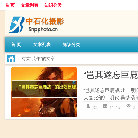
首 页
文章列表
知识分类
首 页
文章列表
知识分类
>
有关“荒年”的文章
“岂其遂忘巨
“岂其遂忘巨鹿战”出自明
大复比部》 明代 吴梦旸 
jzr
11-12
0