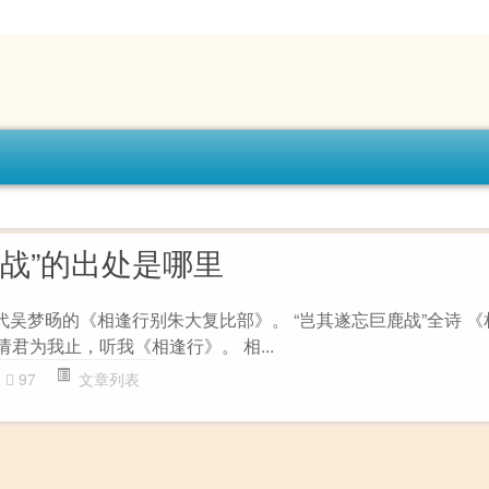
鹿战”的出处是哪里
代吴梦旸的《相逢行别朱大复比部》。 “岂其遂忘巨鹿战”全诗 
请君为我止，听我《相逢行》。 相...
97
文章列表