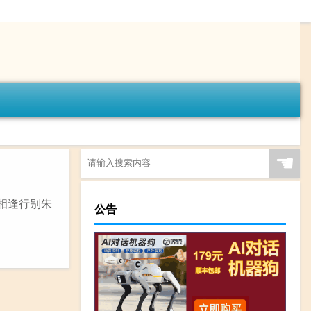
☚
《相逢行别朱
公告