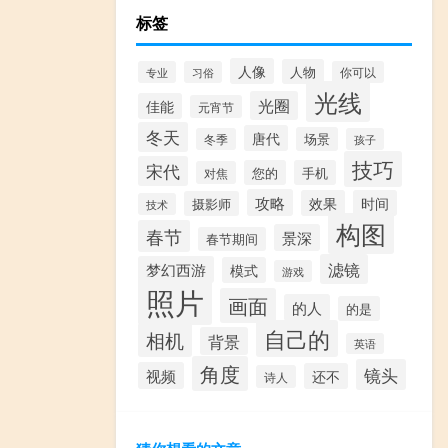
标签
人像
人物
专业
习俗
你可以
光线
光圈
佳能
元宵节
冬天
唐代
场景
冬季
孩子
技巧
宋代
您的
手机
对焦
攻略
效果
时间
摄影师
技术
构图
春节
景深
春节期间
滤镜
梦幻西游
模式
游戏
照片
画面
的人
的是
自己的
相机
背景
英语
角度
镜头
视频
还不
诗人