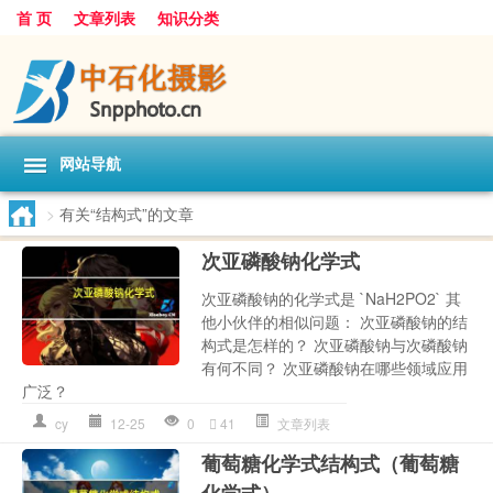
首 页
文章列表
知识分类
网站导航
>
有关“结构式”的文章
次亚磷酸钠化学式
次亚磷酸钠的化学式是 `NaH2PO2` 其
他小伙伴的相似问题： 次亚磷酸钠的结
构式是怎样的？ 次亚磷酸钠与次磷酸钠
有何不同？ 次亚磷酸钠在哪些领域应用
广泛？
cy
12-25
0
41
文章列表
葡萄糖化学式结构式（葡萄糖