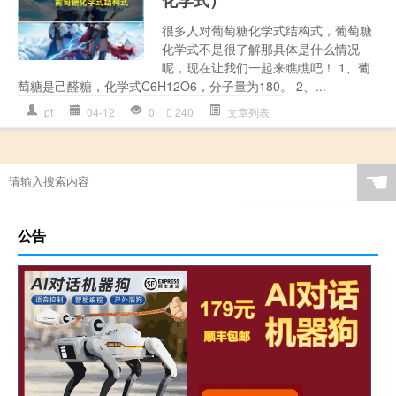
化学式）
很多人对葡萄糖化学式结构式，葡萄糖
化学式不是很了解那具体是什么情况
呢，现在让我们一起来瞧瞧吧！ 1、葡
萄糖是己醛糖，化学式C6H12O6，分子量为180。 2、...
pt
04-12
0
240
文章列表
☚
公告