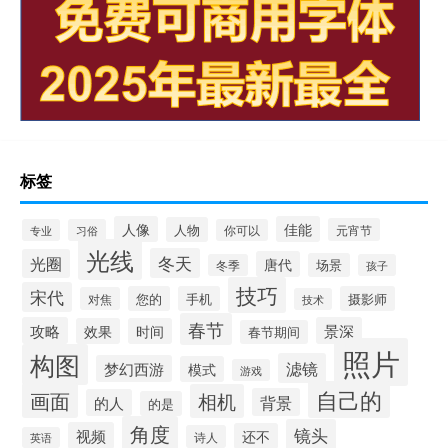
标签
人像
佳能
人物
元宵节
专业
习俗
你可以
光线
冬天
光圈
唐代
场景
冬季
孩子
技巧
宋代
您的
手机
摄影师
对焦
技术
春节
攻略
景深
效果
时间
春节期间
照片
构图
滤镜
梦幻西游
模式
游戏
自己的
画面
相机
背景
的人
的是
角度
镜头
视频
还不
诗人
英语