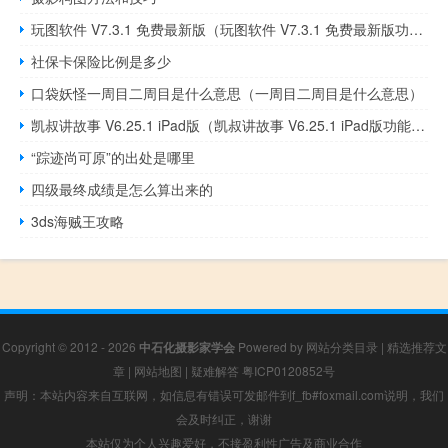
玩图软件 V7.3.1 免费最新版（玩图软件 V7.3.1 免费最新版功能简介）
社保卡保险比例是多少
口袋妖怪一周目二周目是什么意思（一周目二周目是什么意思）
凯叔讲故事 V6.25.1 iPad版（凯叔讲故事 V6.25.1 iPad版功能简介）
“踪迹尚可原”的出处是哪里
四级最终成绩是怎么算出来的
3ds海贼王攻略
Copyright © 2012 - 2026
中石化摄影家学会
Powered by
网站分类目录
|
精选推荐文
章
|
网站地图
|
疑难解答
粤ICP0120852号
声明：本站内容来自互联网，如信息有错误可发邮件到f_fb#foxmail.com说明，我们
会及时纠正，谢谢
本站仅为个人兴趣爱好，不接盈利性广告及商业合作