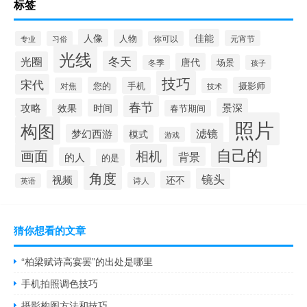
标签
人像
佳能
人物
元宵节
专业
习俗
你可以
光线
冬天
光圈
唐代
场景
冬季
孩子
技巧
宋代
您的
手机
摄影师
对焦
技术
春节
攻略
景深
效果
时间
春节期间
照片
构图
滤镜
梦幻西游
模式
游戏
自己的
画面
相机
背景
的人
的是
角度
镜头
视频
还不
诗人
英语
猜你想看的文章
“柏梁赋诗高宴罢”的出处是哪里
手机拍照调色技巧
摄影构图方法和技巧