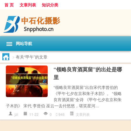
首 页
文章列表
知识分类
网站导航
>
有关“甲午”的文章
“领略良宵酒莫留”的出处是哪
里
“领略良宵酒莫留”出自宋代李曾伯的
《甲午七夕在京和朱子木韵》。 “领略
良宵酒莫留”全诗 《甲午七夕在京和朱
子木韵》 宋代 李曾伯 巫云一去付悠悠，堪笑星河...
jzl
11-22
0
946
文章列表