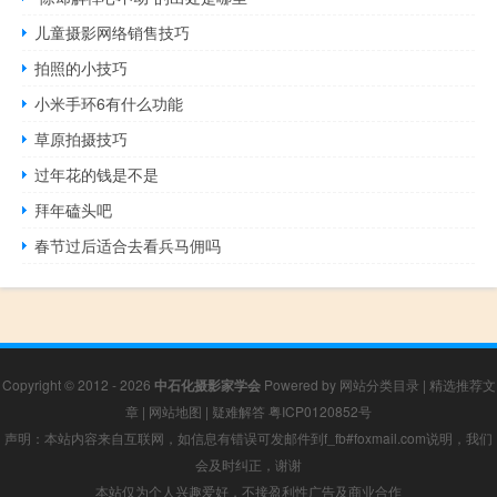
儿童摄影网络销售技巧
拍照的小技巧
小米手环6有什么功能
草原拍摄技巧
过年花的钱是不是
拜年磕头吧
春节过后适合去看兵马佣吗
Copyright © 2012 - 2026
中石化摄影家学会
Powered by
网站分类目录
|
精选推荐文
章
|
网站地图
|
疑难解答
粤ICP0120852号
声明：本站内容来自互联网，如信息有错误可发邮件到f_fb#foxmail.com说明，我们
会及时纠正，谢谢
本站仅为个人兴趣爱好，不接盈利性广告及商业合作