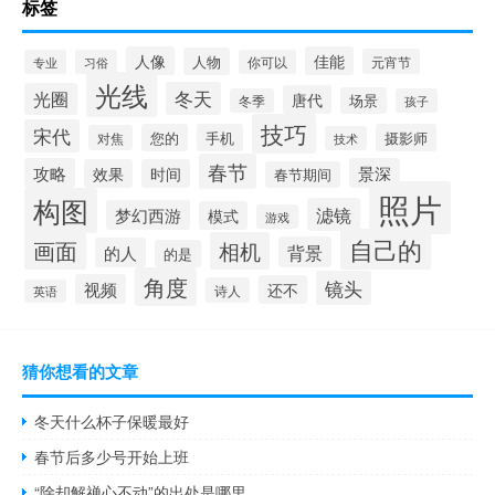
标签
人像
佳能
人物
元宵节
专业
习俗
你可以
光线
冬天
光圈
唐代
场景
冬季
孩子
技巧
宋代
您的
手机
摄影师
对焦
技术
春节
攻略
景深
效果
时间
春节期间
照片
构图
滤镜
梦幻西游
模式
游戏
自己的
画面
相机
背景
的人
的是
角度
镜头
视频
还不
诗人
英语
猜你想看的文章
冬天什么杯子保暖最好
春节后多少号开始上班
“除却解禅心不动”的出处是哪里