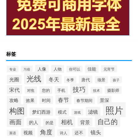
标签
人像
佳能
人物
元宵节
专业
习俗
你可以
光线
冬天
光圈
唐代
场景
冬季
孩子
技巧
宋代
您的
手机
摄影师
对焦
技术
春节
攻略
景深
效果
时间
春节期间
照片
构图
滤镜
梦幻西游
模式
游戏
自己的
画面
相机
背景
的人
的是
角度
镜头
视频
还不
诗人
英语