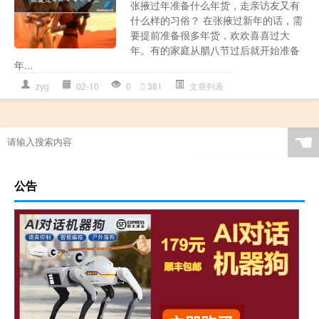
张掖过年准备什么年货，走亲访友又有
什么样的习俗？ 在张掖过新年的话，需
要提前准备很多年货，欢欢喜喜过大
年。有的家庭从腊八节过后就开始准备
年...
zyg
02-10
0
381
文章列表
☚
公告