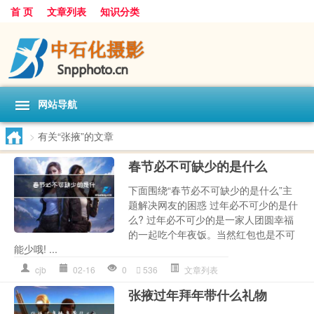
首 页
文章列表
知识分类
网站导航
>
有关“张掖”的文章
春节必不可缺少的是什么
下面围绕“春节必不可缺少的是什么”主
题解决网友的困惑 过年必不可少的是什
么? 过年必不可少的是一家人团圆幸福
的一起吃个年夜饭。当然红包也是不可
能少哦! ...
cjb
02-16
0
536
文章列表
张掖过年拜年带什么礼物