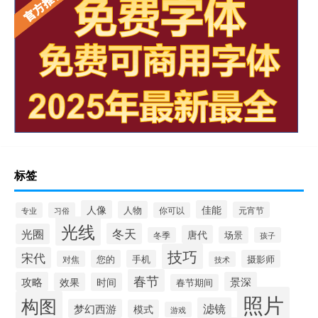
标签
人像
佳能
人物
元宵节
专业
习俗
你可以
光线
冬天
光圈
唐代
场景
冬季
孩子
技巧
宋代
您的
手机
摄影师
对焦
技术
春节
攻略
景深
效果
时间
春节期间
照片
构图
滤镜
梦幻西游
模式
游戏