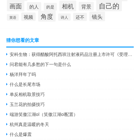
自己的
画面
相机
背景
的人
的是
角度
镜头
视频
还不
诗人
英语
猜你想看的文章
安科生物：获得醋酸阿托西班注射液药品注册上市许可《受理通知书》
问君能有几多愁的下一句是什么
杨洋拜年了吗
什么是长尾市场
单反相机取景技巧
玉兰花的拍摄技巧
端游笑傲江湖ol（笑傲江湖ol配置）
杭州真是温暖的冬天
什么是爆震