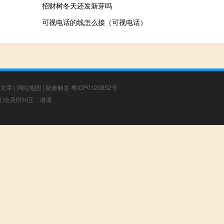
招财树冬天还发新芽吗
可视电话的线怎么接（可视电话）
荐文章
|
网站地图
|
疑难解答
粤ICP0120852号
，我们会及时纠正，谢谢