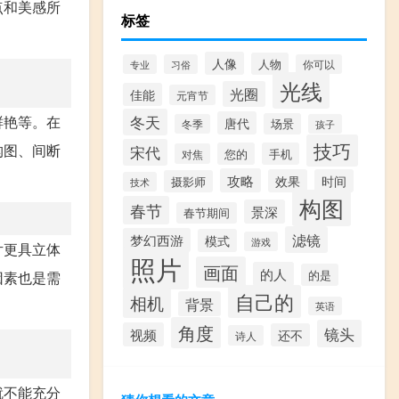
点和美感所
标签
人像
人物
专业
习俗
你可以
光线
光圈
佳能
元宵节
冬天
鲜艳等。在
唐代
场景
冬季
孩子
技巧
构图、间断
宋代
您的
手机
对焦
攻略
效果
时间
摄影师
技术
构图
春节
景深
春节期间
滤镜
梦幻西游
模式
游戏
片更具立体
照片
画面
的人
的是
因素也是需
自己的
相机
背景
英语
角度
镜头
视频
还不
诗人
就不能充分