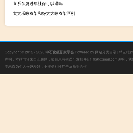
直系亲属过年社保可以退吗
太太乐晾衣架和好太太晾衣架区别
Copyright © 2012 - 2026
中石化摄影家学会
Powered by
网站分类目录
|
精选推
声明：本站内容来自互联网，如信息有错误可发邮件到f_fb#foxmail.com说明
本站仅为个人兴趣爱好，不接盈利性广告及商业合作