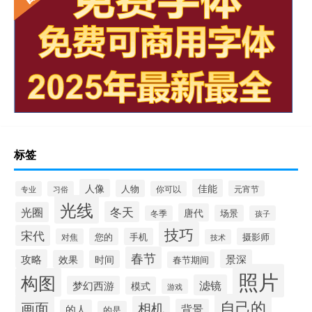
标签
人像
佳能
人物
元宵节
专业
习俗
你可以
光线
冬天
光圈
唐代
场景
冬季
孩子
技巧
宋代
您的
手机
摄影师
对焦
技术
春节
攻略
景深
效果
时间
春节期间
照片
构图
滤镜
梦幻西游
模式
游戏
自己的
画面
相机
背景
的人
的是