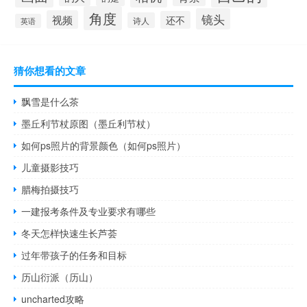
角度
镜头
视频
还不
诗人
英语
猜你想看的文章
飘雪是什么茶
墨丘利节杖原图（墨丘利节杖）
如何ps照片的背景颜色（如何ps照片）
儿童摄影技巧
腊梅拍摄技巧
一建报考条件及专业要求有哪些
冬天怎样快速生长芦荟
过年带孩子的任务和目标
历山衍派（历山）
uncharted攻略