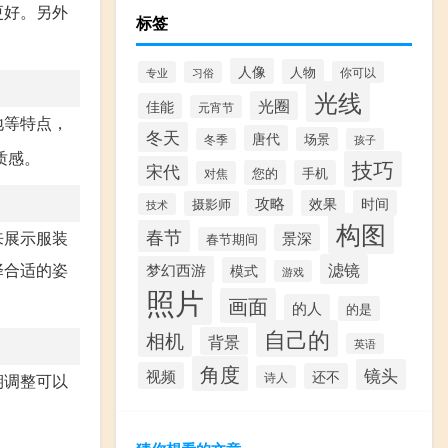
更好。另外
标签
人像
人物
专业
习俗
你可以
光线
光圈
佳能
元宵节
地等特点，
冬天
唐代
场景
冬季
孩子
质感。
技巧
宋代
您的
手机
对焦
攻略
效果
时间
摄影师
技术
构图
春节
来展示服装
景深
春节期间
滤镜
择合适的姿
梦幻西游
模式
游戏
照片
画面
的人
的是
自己的
相机
背景
英语
角度
镜头
视频
还不
诗人
期调整可以