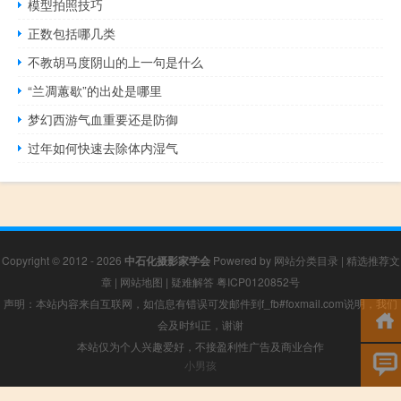
模型拍照技巧
正数包括哪几类
不教胡马度阴山的上一句是什么
“兰凋蕙歇”的出处是哪里
梦幻西游气血重要还是防御
过年如何快速去除体内湿气
Copyright © 2012 - 2026
中石化摄影家学会
Powered by
网站分类目录
|
精选推荐文
章
|
网站地图
|
疑难解答
粤ICP0120852号
声明：本站内容来自互联网，如信息有错误可发邮件到f_fb#foxmail.com说明，我们
会及时纠正，谢谢
本站仅为个人兴趣爱好，不接盈利性广告及商业合作
小男孩