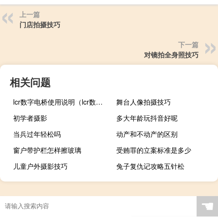
上一篇
门店拍摄技巧
下一篇
对镜拍全身照技巧
相关问题
lcr数字电桥使用说明（lcr数字电桥）
舞台人像拍摄技巧
初学者摄影
多大年龄玩抖音好呢
当兵过年轻松吗
动产和不动产的区别
窗户带护栏怎样擦玻璃
受贿罪的立案标准是多少
儿童户外摄影技巧
兔子复仇记攻略五针松
☚