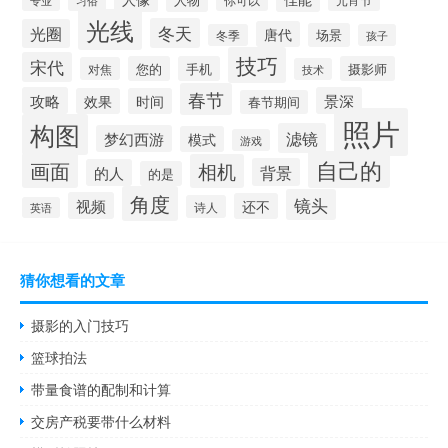
专业
习俗
你可以
光线
冬天
光圈
唐代
场景
冬季
孩子
技巧
宋代
您的
手机
摄影师
对焦
技术
春节
攻略
景深
效果
时间
春节期间
照片
构图
滤镜
梦幻西游
模式
游戏
自己的
画面
相机
背景
的人
的是
角度
镜头
视频
还不
诗人
英语
猜你想看的文章
摄影的入门技巧
篮球拍法
带量食谱的配制和计算
交房产税要带什么材料