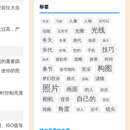
标签
议前往大自
人像
人物
专业
习俗
你可以
光线
太过高，产
光圈
佳能
元宵节
冬天
唐代
场景
冬季
孩子
技巧
宋代
您的
手机
对焦
攻略
效果
时间
摄影师
技术
照的重要因
构图
春节
景深
春节期间
，使你的照
滤镜
梦幻西游
模式
游戏
照片
画面
的人
的是
摄时控制亮度
自己的
相机
背景
英语
角度
镜头
视频
还不
诗人
、ISO值等