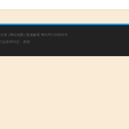
荐文章
|
网站地图
|
疑难解答
粤ICP0120852号
，我们会及时纠正，谢谢