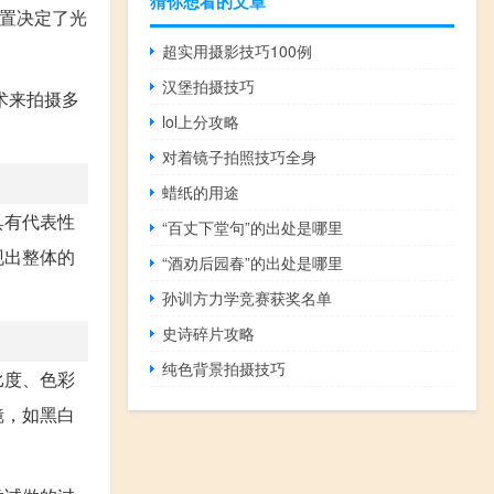
猜你想看的文章
设置决定了光
超实用摄影技巧100例
汉堡拍摄技巧
术来拍摄多
lol上分攻略
对着镜子拍照技巧全身
蜡纸的用途
具有代表性
“百丈下堂句”的出处是哪里
现出整体的
“酒劝后园春”的出处是哪里
孙训方力学竞赛获奖名单
史诗碎片攻略
纯色背景拍摄技巧
比度、色彩
镜，如黑白