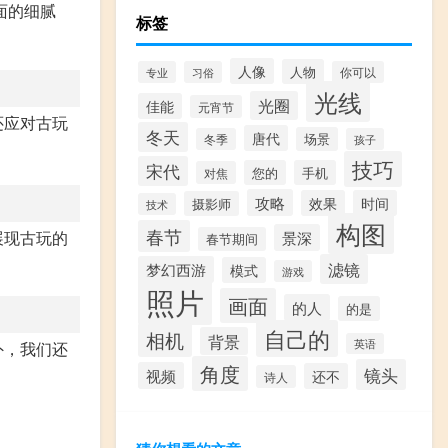
面的细腻
标签
人像
人物
专业
习俗
你可以
光线
光圈
佳能
元宵节
还应对古玩
冬天
唐代
场景
冬季
孩子
技巧
宋代
您的
手机
对焦
攻略
效果
时间
摄影师
技术
构图
春节
展现古玩的
景深
春节期间
滤镜
梦幻西游
模式
游戏
照片
画面
的人
的是
自己的
相机
背景
英语
外，我们还
角度
镜头
视频
还不
诗人