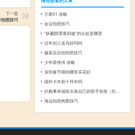
猜你想看的文章
下一篇
兰斯01 攻略
导拍照技巧
会议拍照技巧
“妖霾阴霏塞四墟”的出处是哪里
过年别人送鸟好吗吗
服装店自拍拍照技巧
少年群侠传 攻略
深圳春节期间哪里买花好
国外大年初十拜年吗
扒糗事幸福快乐靠自己的双手创造（扒糗事）
海边拍照构图技巧