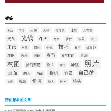
标签
人像
佳能
人物
元宵节
专业
习俗
你可以
光线
冬天
光圈
唐代
场景
冬季
孩子
技巧
宋代
您的
手机
摄影师
对焦
技术
春节
攻略
景深
效果
时间
春节期间
照片
构图
滤镜
梦幻西游
模式
游戏
自己的
画面
相机
背景
的人
的是
角度
镜头
视频
还不
诗人
英语
猜你想看的文章
“北辰微闇少光色”的出处是哪里