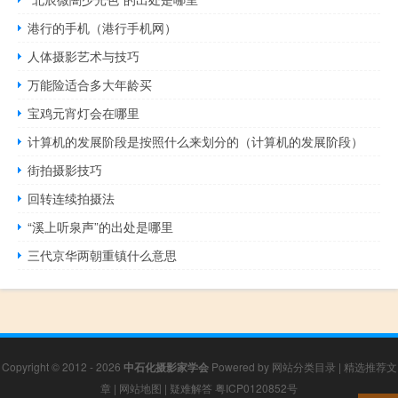
港行的手机（港行手机网）
人体摄影艺术与技巧
万能险适合多大年龄买
宝鸡元宵灯会在哪里
计算机的发展阶段是按照什么来划分的（计算机的发展阶段）
街拍摄影技巧
回转连续拍摄法
“溪上听泉声”的出处是哪里
三代京华两朝重镇什么意思
Copyright © 2012 - 2026
中石化摄影家学会
Powered by
网站分类目录
|
精选推荐文
章
|
网站地图
|
疑难解答
粤ICP0120852号