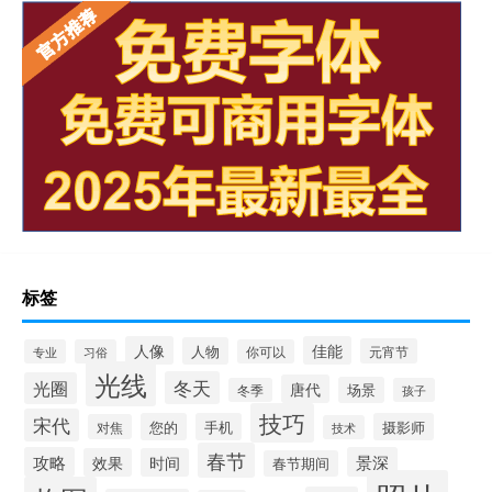
标签
人像
佳能
人物
元宵节
专业
习俗
你可以
光线
冬天
光圈
唐代
场景
冬季
孩子
技巧
宋代
您的
手机
摄影师
对焦
技术
春节
攻略
景深
效果
时间
春节期间