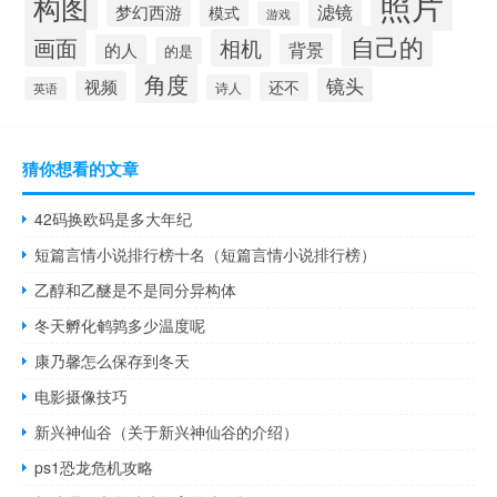
照片
构图
滤镜
梦幻西游
模式
游戏
自己的
画面
相机
背景
的人
的是
角度
镜头
视频
还不
诗人
英语
猜你想看的文章
42码换欧码是多大年纪
短篇言情小说排行榜十名（短篇言情小说排行榜）
乙醇和乙醚是不是同分异构体
冬天孵化鹌鹑多少温度呢
康乃馨怎么保存到冬天
电影摄像技巧
新兴神仙谷（关于新兴神仙谷的介绍）
ps1恐龙危机攻略