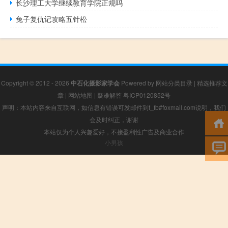
长沙理工大学继续教育学院正规吗
兔子复仇记攻略五针松
Copyright © 2012 - 2026
中石化摄影家学会
Powered by
网站分类目录
|
精选推荐文
章
|
网站地图
|
疑难解答
粤ICP0120852号
声明：本站内容来自互联网，如信息有错误可发邮件到f_fb#foxmail.com说明，我们
会及时纠正，谢谢
本站仅为个人兴趣爱好，不接盈利性广告及商业合作
小男孩