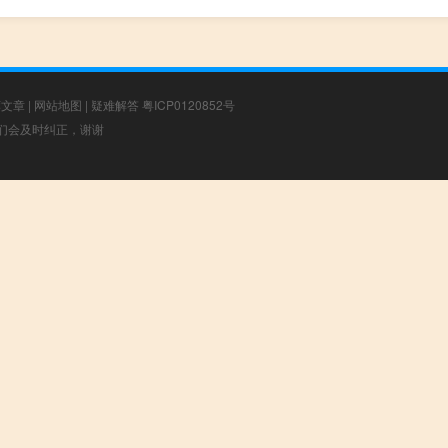
荐文章
|
网站地图
|
疑难解答
粤ICP0120852号
，我们会及时纠正，谢谢