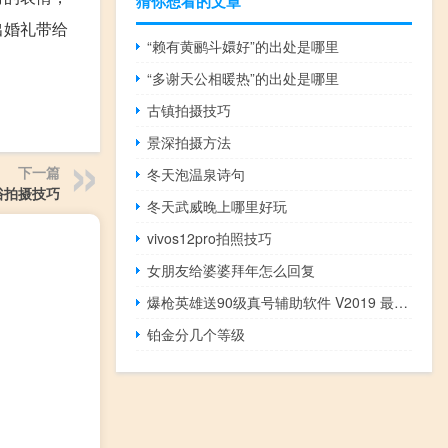
猜你想看的文章
出婚礼带给
“赖有黄鹂斗嬛好”的出处是哪里
“多谢天公相暖热”的出处是哪里
古镇拍摄技巧
景深拍摄方法
下一篇
冬天泡温泉诗句
俗拍摄技巧
冬天武威晚上哪里好玩
vivos12pro拍照技巧
女朋友给婆婆拜年怎么回复
爆枪英雄送90级真号辅助软件 V2019 最新免费版（爆枪英雄送90级真号辅助软件 V2019 最新免费版功能简介）
铂金分几个等级