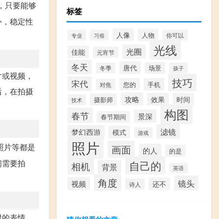
，只要能够
标签
外，稳定性
人像
人物
专业
习俗
你可以
光线
光圈
佳能
元宵节
冬天
唐代
场景
冬季
孩子
片或视频，
技巧
宋代
您的
手机
对焦
后，在拍摄
攻略
效果
时间
摄影师
技术
构图
春节
景深
春节期间
滤镜
梦幻西游
模式
游戏
照片
照片等都是
画面
的人
的是
间需要拍
自己的
相机
背景
英语
角度
镜头
视频
还不
诗人
时的表情，