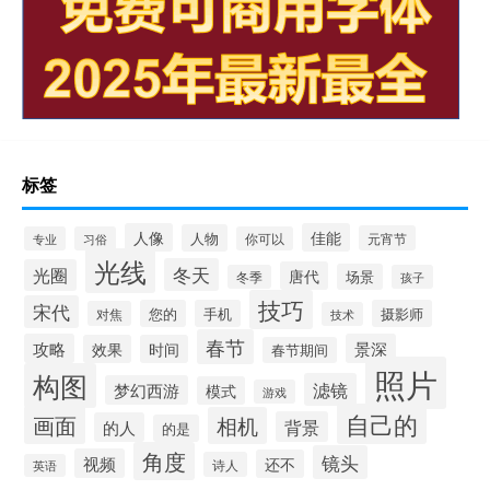
标签
人像
佳能
人物
元宵节
专业
习俗
你可以
光线
冬天
光圈
唐代
场景
冬季
孩子
技巧
宋代
您的
手机
摄影师
对焦
技术
春节
攻略
景深
效果
时间
春节期间
照片
构图
滤镜
梦幻西游
模式
游戏
自己的
画面
相机
背景
的人
的是
角度
镜头
视频
还不
诗人
英语