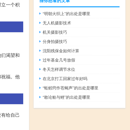
猜你想看的文章
树立一个积
“明朝火织上”的出处是哪里
无人机摄影技术
机关摄影技巧
分身拍摄技巧
沈阳残保金如何计算
他们渴望和
过年基金几号放假
。
冬天怎样调节水位
和祝福。他
在北京打工回家过年好吗
“蚯蚓窍作苍蝇声”的出处是哪里
“敢论鲂与鲤”的出处是哪里
没有给自己