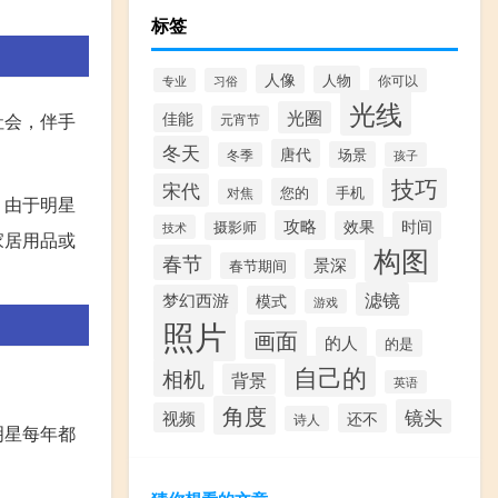
标签
人像
人物
专业
习俗
你可以
光线
光圈
佳能
社会，伴手
元宵节
冬天
唐代
场景
冬季
孩子
技巧
宋代
您的
手机
对焦
，由于明星
攻略
效果
时间
摄影师
技术
家居用品或
构图
春节
景深
春节期间
滤镜
梦幻西游
模式
游戏
照片
画面
的人
的是
自己的
相机
背景
英语
角度
镜头
视频
还不
诗人
明星每年都