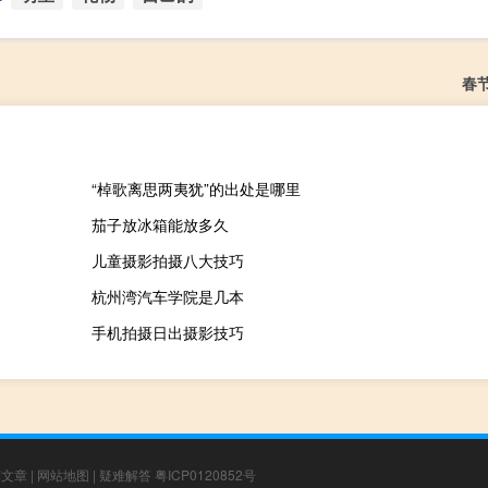
春
“棹歌离思两夷犹”的出处是哪里
茄子放冰箱能放多久
儿童摄影拍摄八大技巧
杭州湾汽车学院是几本
手机拍摄日出摄影技巧
荐文章
|
网站地图
|
疑难解答
粤ICP0120852号