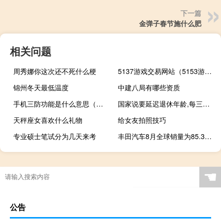
下一篇
金弹子春节施什么肥
相关问题
周秀娜你这次还不死什么梗
5137游戏交易网站（5153游戏交易平台官网）
锦州冬天最低温度
中建八局有哪些资质
手机三防功能是什么意思（三防手机是什么意思）
国家说要延迟退休年龄,每三年延迟一岁是什么意思 延迟退休年龄一览表图片
天秤座女喜欢什么礼物
给女友拍照技巧
专业硕士笔试分为几天来考
丰田汽车8月全球销量为85.3285万辆 同比增长9.8%
☚
公告