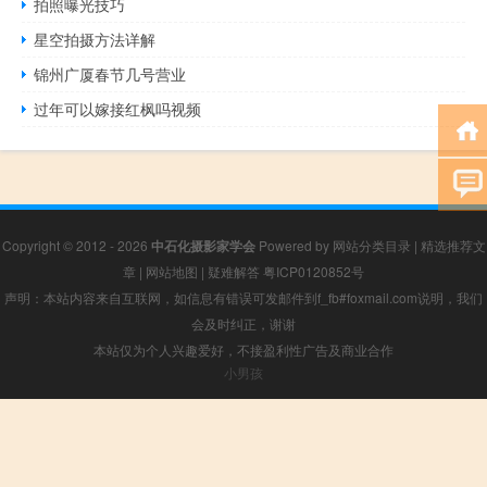
拍照曝光技巧
星空拍摄方法详解
锦州广厦春节几号营业
过年可以嫁接红枫吗视频
Copyright © 2012 - 2026
中石化摄影家学会
Powered by
网站分类目录
|
精选推荐文
章
|
网站地图
|
疑难解答
粤ICP0120852号
声明：本站内容来自互联网，如信息有错误可发邮件到f_fb#foxmail.com说明，我们
会及时纠正，谢谢
本站仅为个人兴趣爱好，不接盈利性广告及商业合作
小男孩