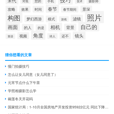
技巧
宋代
您的
手机
摄影师
对焦
技术
春节
攻略
景深
效果
时间
春节期间
照片
构图
滤镜
梦幻西游
模式
游戏
自己的
画面
相机
背景
的人
的是
角度
镜头
视频
还不
诗人
英语
猜你想看的文章
慢门拍摄技巧
怎么让女儿同意（女儿同意了）
元宵节点什么下午茶
学照相摄影怎么学
碗莲冬天开花吗
国家统计局：1-10月全国房地产开发投资95922亿元 同比下降9.3%