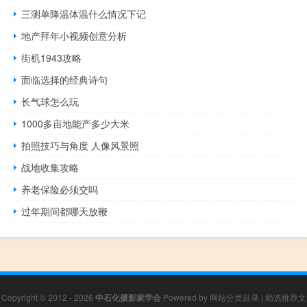
三测单降温体温什么情况下记
地产拜年小视频创意分析
街机1943攻略
面临选择的经典诗句
长气球怎么玩
1000多亩地能产多少大米
拍照技巧与角度 人像风景照
战地收集攻略
养老保险必须交吗
过年期间都哪天放鞭
Copyright © 2012 - 2026
中石化摄影家学会
Powered by
网站分类目录
|
精选推荐文