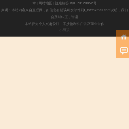
章
|
网站地图
|
疑难解答
粤ICP0120852号
声明：本站内容来自互联网，如信息有错误可发邮件到f_fb#foxmail.com说明，我们
会及时纠正，谢谢
本站仅为个人兴趣爱好，不接盈利性广告及商业合作
小男孩