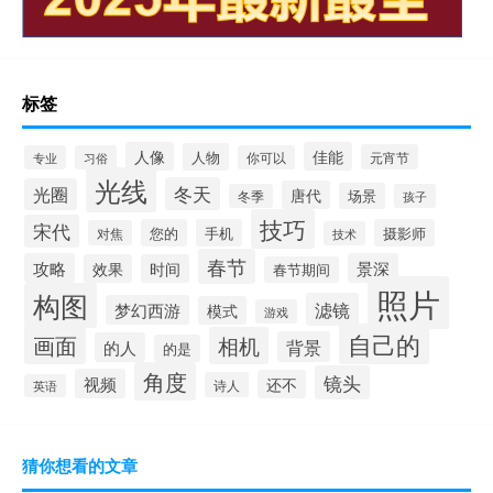
标签
人像
佳能
人物
元宵节
专业
习俗
你可以
光线
冬天
光圈
唐代
场景
冬季
孩子
技巧
宋代
您的
手机
摄影师
对焦
技术
春节
攻略
景深
效果
时间
春节期间
照片
构图
滤镜
梦幻西游
模式
游戏
自己的
画面
相机
背景
的人
的是
角度
镜头
视频
还不
诗人
英语
猜你想看的文章