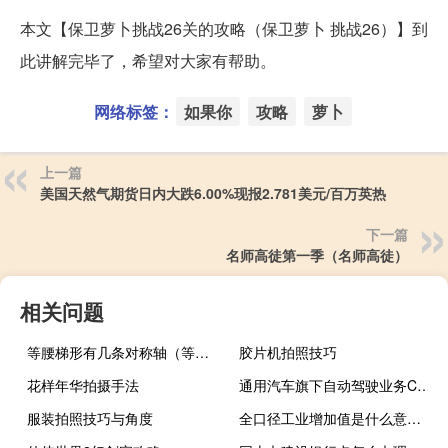
本文【保卫萝卜挑战26关的攻略（保卫萝卜 挑战26）】到
此讲解完毕了，希望对大家有帮助。
网络标签：
如果你
攻略
萝卜
上一篇
美国天然气期货日内大跌6.00%现报2.781美元/百万英热
下一篇
名师高徒第一季（名师高徒）
相关问题
等腰梯形有几条对称轴（等腰三角形有几条对称轴）
胶片机拍照技巧
花样年华拍摄手法
通用汽车旗下自动驾驶业务Cruise宣布裁员
服装拍照技巧与角度
全口径工业增加值是什么意思（工业增加值是什么意思）