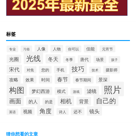
标签
人像
佳能
人物
元宵节
专业
习俗
你可以
光线
冬天
光圈
唐代
场景
冬季
孩子
技巧
宋代
您的
手机
摄影师
对焦
技术
春节
攻略
景深
效果
时间
春节期间
照片
构图
滤镜
梦幻西游
模式
游戏
自己的
画面
相机
背景
的人
的是
角度
镜头
视频
还不
诗人
英语
猜你想看的文章