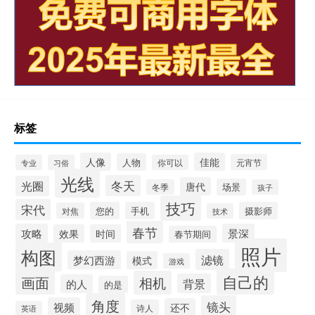
标签
人像
佳能
人物
元宵节
专业
习俗
你可以
光线
冬天
光圈
唐代
场景
冬季
孩子
技巧
宋代
您的
手机
摄影师
对焦
技术
春节
攻略
景深
效果
时间
春节期间
照片
构图
滤镜
梦幻西游
模式
游戏
自己的
画面
相机
背景
的人
的是
角度
镜头
视频
还不
诗人
英语