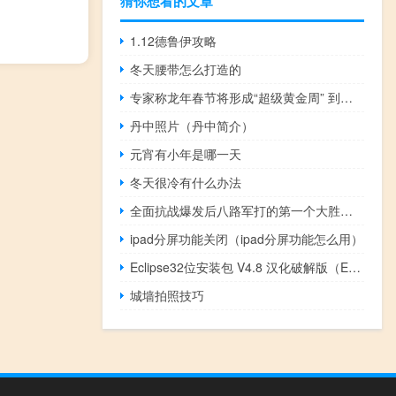
猜你想看的文章
1.12德鲁伊攻略
冬天腰带怎么打造的
专家称龙年春节将形成“超级黄金周” 到底什么情况呢
丹中照片（丹中简介）
元宵有小年是哪一天
冬天很冷有什么办法
全面抗战爆发后八路军打的第一个大胜仗是（全面抗战）
ipad分屏功能关闭（ipad分屏功能怎么用）
Eclipse32位安装包 V4.8 汉化破解版（Eclipse32位安装包 V4.8 汉化破解版功能简介）
城墙拍照技巧