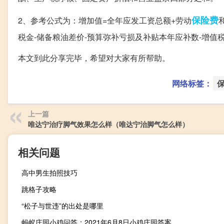
保险费
2、参考公式为：增加值=全年应发工资总额+劳动
税金-储备粮油差价-预算弥补亏损及补贴本年应补数-增值
本文到此分享完毕，希望对大家有所帮助。
网络标签：
上一篇
唯达宁治疗脚气效果怎么样（唯达宁治脚气怎么样）
相关问题
高中男生拍照技巧
跳格子攻略
“松子与世违”的出处是哪里
蚂蚁庄园小鸡问答：2021年6月8日小鸡庄园答案