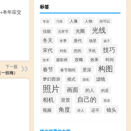
标签
+本年应交
人像
人物
专业
习俗
你可以
光线
光圈
佳能
元宵节
冬天
唐代
场景
冬季
孩子
技巧
宋代
您的
手机
对焦
攻略
效果
时间
摄影师
技术
构图
下一篇
春节
景深
春节期间
（一枝梅）
滤镜
梦幻西游
模式
游戏
照片
画面
的人
的是
自己的
相机
背景
英语
角度
镜头
视频
还不
诗人