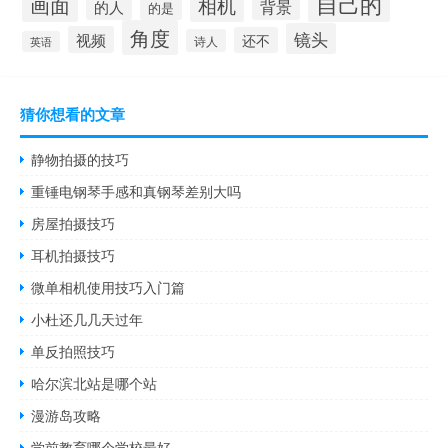
自己的
画面
相机
背景
的人
的是
角度
镜头
视频
还不
诗人
英语
猜你想看的文章
静物拍摄的技巧
重锤电钢琴手感和真钢琴差别大吗
房屋拍摄技巧
耳机拍摄技巧
微单相机使用技巧入门篇
小杜还几几天过年
单反拍照技巧
哈尔滨北站是哪个站
漫游岛攻略
学前教育哪个学校最好