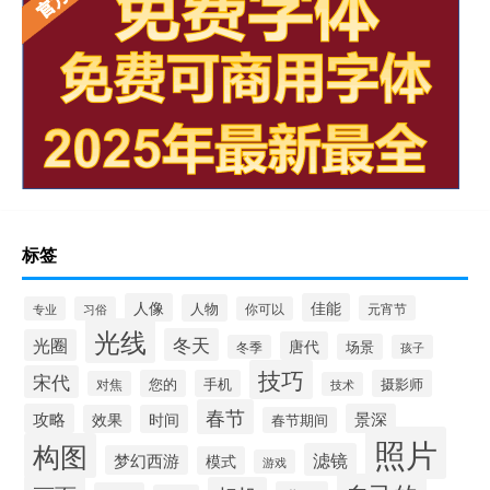
标签
人像
佳能
人物
元宵节
专业
习俗
你可以
光线
冬天
光圈
唐代
场景
冬季
孩子
技巧
宋代
您的
手机
摄影师
对焦
技术
春节
攻略
景深
效果
时间
春节期间
照片
构图
滤镜
梦幻西游
模式
游戏