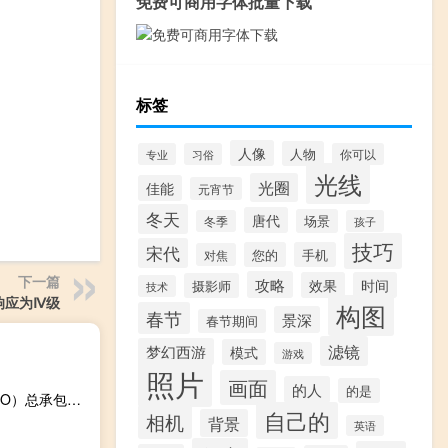
免费可商用字体批量下载
标签
人像
人物
专业
习俗
你可以
光线
光圈
佳能
元宵节
冬天
唐代
场景
冬季
孩子
技巧
宋代
您的
手机
对焦
下一篇
攻略
效果
时间
摄影师
技术
响应为Ⅳ级
构图
春节
景深
春节期间
滤镜
梦幻西游
模式
游戏
照片
画面
的人
的是
节能国祯：签订5.52亿元西宁市湟乐污水处理厂项目（EPCO）总承包合同
自己的
相机
背景
英语