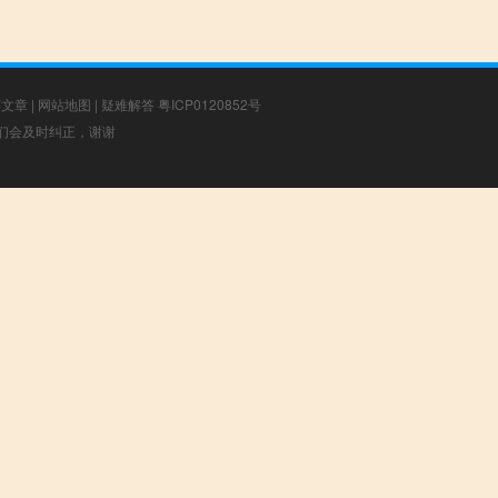
荐文章
|
网站地图
|
疑难解答
粤ICP0120852号
，我们会及时纠正，谢谢