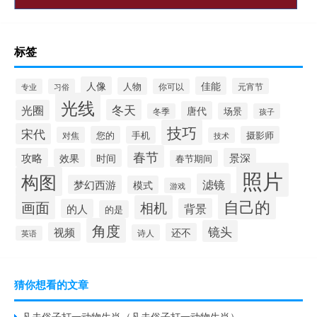
标签
人像
佳能
人物
元宵节
专业
习俗
你可以
光线
冬天
光圈
唐代
场景
冬季
孩子
技巧
宋代
您的
手机
摄影师
对焦
技术
春节
攻略
景深
效果
时间
春节期间
照片
构图
滤镜
梦幻西游
模式
游戏
自己的
画面
相机
背景
的人
的是
角度
镜头
视频
还不
诗人
英语
猜你想看的文章
凡夫俗子打一动物生肖（凡夫俗子打一动物生肖）