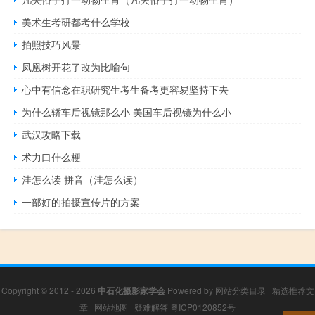
美术生考研都考什么学校
拍照技巧风景
凤凰树开花了改为比喻句
心中有信念在职研究生考生备考更容易坚持下去
为什么轿车后视镜那么小 美国车后视镜为什么小
武汉攻略下载
术力口什么梗
洼怎么读 拼音（洼怎么读）
一部好的拍摄宣传片的方案
Copyright © 2012 - 2026
中石化摄影家学会
Powered by
网站分类目录
|
精选推荐文
章
|
网站地图
|
疑难解答
粤ICP0120852号