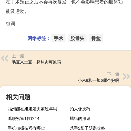
在手术矫正之后不会再次复发，也不会影响患者的肢体功
能及运动。
组词
网络标签：
手术
股骨头
骨盆
上一篇
毛豆米土豆一起炖肉可以吗
下一篇
小米6和一加5哪个好啊
相关问题
福州能在姐姐姐夫家过年吗
拍人像技巧
逃脱密室1攻略14
蜡纸的用途
手机拍摄技巧有哪些
杀手2影子阴谋攻略