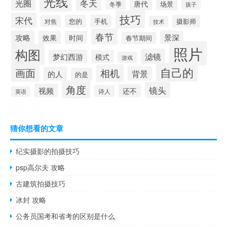
光线
冬天
光圈
唐代
场景
冬季
孩子
技巧
宋代
您的
手机
摄影师
对焦
技术
春节
攻略
景深
效果
时间
春节期间
照片
构图
滤镜
梦幻西游
模式
游戏
自己的
画面
相机
背景
的人
的是
角度
镜头
视频
还不
诗人
英语
猜你想看的文章
纪实摄影的拍摄技巧
psp高尔夫 攻略
古建筑拍摄技巧
冰封 攻略
公务员国考和省考的区别是什么