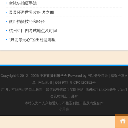
空镜头拍摄手法
暖暖环游世界攻略 梦之阁
微距拍摄技巧和经验
杭州科目四考试地点及时间
“归去每无心”的出处是哪里
Copyright © 2012 - 2026
中石化摄影家学会
Powered by
网站分类目录
|
精选推荐文
章
|
网站地图
|
疑难解答
粤ICP0120852号
声明：本站内容来自互联网，如信息有错误可发邮件到f_fb#foxmail.com说明，我们
会及时纠正，谢谢
本站仅为个人兴趣爱好，不接盈利性广告及商业合作
小男孩