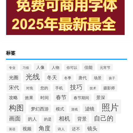
标签
人像
佳能
人物
元宵节
专业
习俗
你可以
光线
冬天
光圈
唐代
场景
冬季
孩子
技巧
宋代
您的
手机
摄影师
对焦
技术
春节
攻略
景深
效果
时间
春节期间
照片
构图
滤镜
梦幻西游
模式
游戏
自己的
画面
相机
背景
的人
的是
角度
镜头
视频
还不
诗人
英语