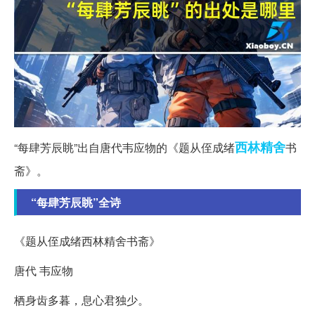
西林
精舍
“每肆芳辰眺”出自唐代韦应物的《题从侄成绪
书
斋》。
“每肆芳辰眺”全诗
《题从侄成绪西林精舍书斋》
唐代 韦应物
栖身齿多暮，息心君独少。