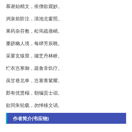
慕谢始精文，依僧欲观妙。
冽泉前阶注，清池北窗照。
果药杂芬敷，松筠疏蒨峭。
屡跻幽人境，每肆芳辰眺。
采栗玄猿窟，撷芝丹林峤。
纻衣岂寒御，蔬食非饥疗。
虽甘巷北单，岂塞青紫耀。
郡有优贤榻，朝编贡士诏。
欲同朱轮载，勿惮移文诮。
作者简介(韦应物)