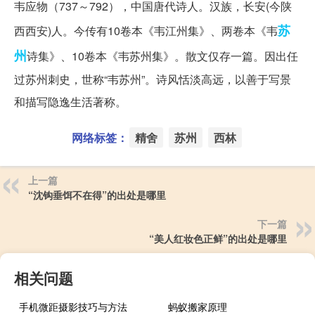
韦应物（737～792），中国唐代诗人。汉族，长安(今陕
苏
西西安)人。今传有10卷本《韦江州集》、两卷本《韦
州
诗集》、10卷本《韦苏州集》。散文仅存一篇。因出任
过苏州刺史，世称“韦苏州”。诗风恬淡高远，以善于写景
和描写隐逸生活著称。
网络标签：
精舍
苏州
西林
上一篇
“沈钩垂饵不在得”的出处是哪里
下一篇
“美人红妆色正鲜”的出处是哪里
相关问题
手机微距摄影技巧与方法
蚂蚁搬家原理