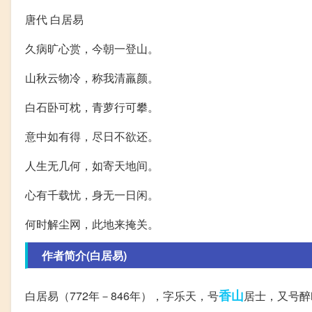
唐代 白居易
久病旷心赏，今朝一登山。
山秋云物冷，称我清羸颜。
白石卧可枕，青萝行可攀。
意中如有得，尽日不欲还。
人生无几何，如寄天地间。
心有千载忧，身无一日闲。
何时解尘网，此地来掩关。
作者简介(白居易)
香山
白居易（772年－846年），字乐天，号
居士，又号醉