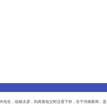
吟先生，祖籍太原，到其曾祖父时迁居下邽，生于河南新郑。是