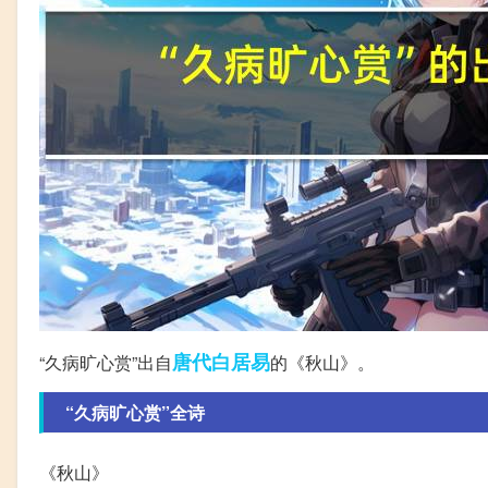
唐代
白居易
“久病旷心赏”出自
的《秋山》。
“久病旷心赏”全诗
《秋山》