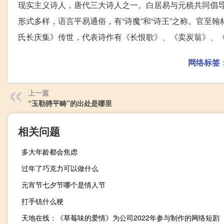
现实主义诗人，唐代三大诗人之一。白居易与元稹共同倡导
形式多样，语言平易通俗，有“诗魔”和“诗王”之称。官至
氏长庆集》传世，代表诗作有《长恨歌》、《卖炭翁》、
网络标签
上一篇
“玉勒骋平畴”的出处是哪里
相关问题
多大年龄都会焦虑
过年了巧克力可以做什么
元宵节七夕节哪个是情人节
打手铳什么梗
天地在线：《草莓味的爱情》为公司2022年参与制作的网络短剧