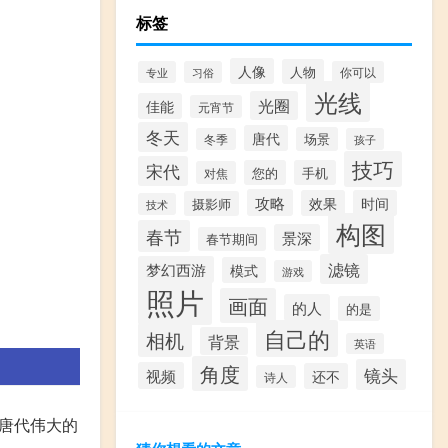
标签
人像
人物
专业
习俗
你可以
光线
光圈
佳能
元宵节
冬天
唐代
场景
冬季
孩子
技巧
宋代
您的
手机
对焦
攻略
效果
时间
摄影师
技术
构图
春节
景深
春节期间
滤镜
梦幻西游
模式
游戏
照片
画面
的人
的是
自己的
相机
背景
英语
角度
镜头
视频
还不
诗人
唐代伟大的