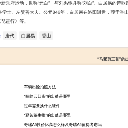
新乐府运动，世称“元白”，与刘禹锡并称“刘白”。白居易的诗歌
翰林学士、左赞善大夫。公元846年，白居易在洛阳逝世，葬于香
《琵琶行》等。
：
唐代
白居易
香山
“马鬣剪三花”的
车辆出险拍照方法
“晴岭云归密”的出处是哪里
过年需要换什么证件
“勤苦董生帷”的出处是哪里
奇瑞A5性价比高怎么样及奇瑞A5值得考虑吗