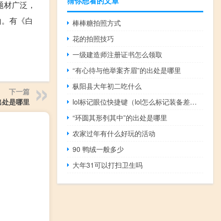
猜你想看的文章
题材广泛，
山。有《白
棒棒糖拍照方式
花的拍照技巧
一级建造师注册证书怎么领取
“有心待与他举案齐眉”的出处是哪里
枞阳县大年初二吃什么
下一篇
lol标记眼位快捷键（lol怎么标记装备差多少钱）
出处是哪里
“环圆其形刳其中”的出处是哪里
农家过年有什么好玩的活动
90 鸭绒一般多少
大年31可以打扫卫生吗