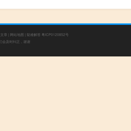
荐文章
|
网站地图
|
疑难解答
粤ICP0120852号
，我们会及时纠正，谢谢