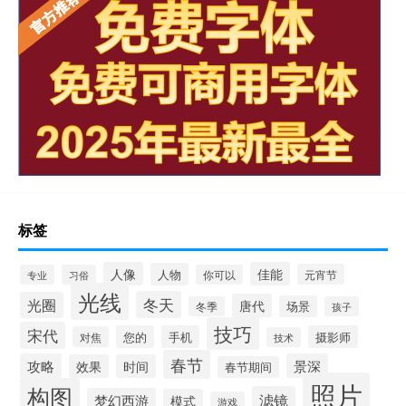
标签
人像
佳能
人物
元宵节
专业
习俗
你可以
光线
冬天
光圈
唐代
场景
冬季
孩子
技巧
宋代
您的
手机
摄影师
对焦
技术
春节
攻略
景深
效果
时间
春节期间
照片
构图
滤镜
梦幻西游
模式
游戏