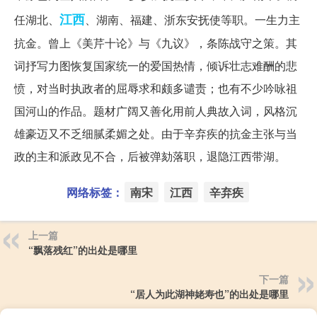
江西
任湖北、
、湖南、福建、浙东安抚使等职。一生力主
抗金。曾上《美芹十论》与《九议》，条陈战守之策。其
词抒写力图恢复国家统一的爱国热情，倾诉壮志难酬的悲
愤，对当时执政者的屈辱求和颇多谴责；也有不少吟咏祖
国河山的作品。题材广阔又善化用前人典故入词，风格沉
雄豪迈又不乏细腻柔媚之处。由于辛弃疾的抗金主张与当
政的主和派政见不合，后被弹劾落职，退隐江西带湖。
网络标签：
南宋
江西
辛弃疾
上一篇
“飘落残红”的出处是哪里
下一篇
“居人为此湖神姥寿也”的出处是哪里