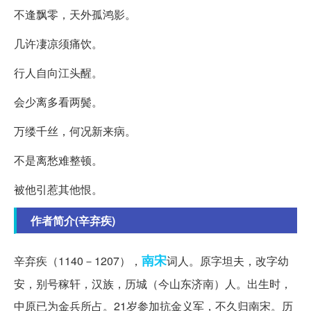
不逢飘零，天外孤鸿影。
几许凄凉须痛饮。
行人自向江头醒。
会少离多看两鬓。
万缕千丝，何况新来病。
不是离愁难整顿。
被他引惹其他恨。
作者简介(辛弃疾)
南宋
辛弃疾（1140－1207），
词人。原字坦夫，改字幼
安，别号稼轩，汉族，历城（今山东济南）人。出生时，
中原已为金兵所占。21岁参加抗金义军，不久归南宋。历