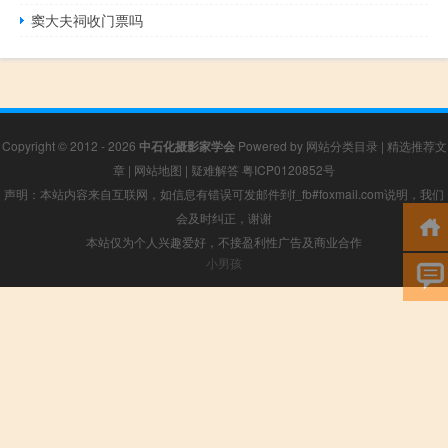
窦大夫祠收门票吗
Copyright © 2012 - 2026
中石化摄影家学会
Powered by
网站分类目录
|
精选推荐文
章
|
网站地图
|
疑难解答
粤ICP0120852号
声明：本站内容来自互联网，如信息有错误可发邮件到f_fb#foxmail.com说明，我们
会及时纠正，谢谢
本站仅为个人兴趣爱好，不接盈利性广告及商业合作
小男孩