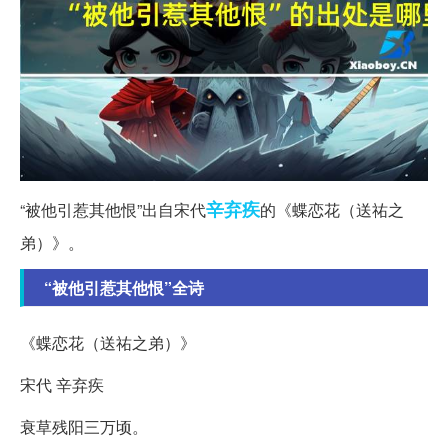
辛弃疾
“被他引惹其他恨”出自宋代
的《蝶恋花（送祐之
弟）》。
“被他引惹其他恨”全诗
《蝶恋花（送祐之弟）》
宋代 辛弃疾
衰草残阳三万顷。