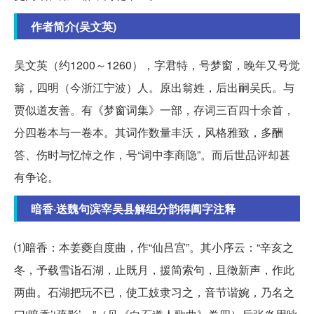
作者简介(吴文英)
吴文英（约1200～1260），字君特，号梦窗，晚年又号觉
翁，四明（今浙江宁波）人。原出翁姓，后出嗣吴氏。与
贾似道友善。有《梦窗词集》一部，存词三百四十余首，
分四卷本与一卷本。其词作数量丰沃，风格雅致，多酬
答、伤时与忆悼之作，号“词中李商隐”。而后世品评却甚
有争论。
暗香·送魏句滨宰吴县解组分韵得阖字注释
⑴暗香：本姜夔自度曲，作“仙吕宫”。其小序云：“辛亥之
冬，予载雪诣石湖，止既月，援简索句，且徵新声，作此
两曲。石湖把玩不已，使工妓隶习之，音节谐婉，乃名之