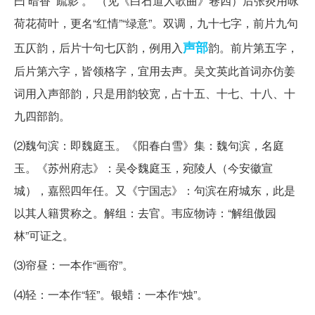
曰‘暗香’‘疏影’。”（见《白石道人歌曲》卷四）后张炎用咏
荷花荷叶，更名“红情”“绿意”。双调，九十七字，前片九句
声部
五仄韵，后片十句七仄韵，例用入
韵。前片第五字，
后片第六字，皆领格字，宜用去声。吴文英此首词亦仿姜
词用入声部韵，只是用韵较宽，占十五、十七、十八、十
九四部韵。
⑵魏句滨：即魏庭玉。《阳春白雪》集：魏句滨，名庭
玉。《苏州府志》：吴令魏庭玉，宛陵人（今安徽宣
城），嘉熙四年任。又《宁国志》：句滨在府城东，此是
以其人籍贯称之。解组：去官。韦应物诗：“解组傲园
林”可证之。
⑶帘昼：一本作“画帘”。
⑷轻：一本作“轾”。银蜡：一本作“烛”。