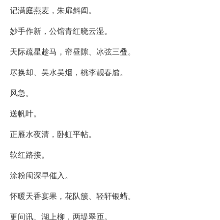
记满庭燕麦，朱扉斜阖。
妙手作新，公馆青红晓云湿。
天际疏星趁马，帘昼隙、冰弦三叠。
尽换却、吴水吴烟，桃李靓春靥。
风急。
送帆叶。
正雁水夜清，卧虹平帖。
软红路接。
涂粉闱深早催入。
怀暖天香宴果，花队簇、轻轩银蜡。
更问讯、湖上柳，两堤翠匝。