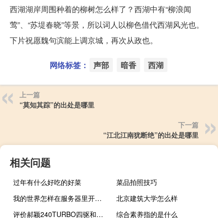
西湖湖岸周围种着的柳树怎么样了？西湖中有“柳浪闻
莺”、“苏堤春晓”等景，所以词人以柳色借代西湖风光也。
下片祝愿魏句滨能上调京城，再次从政也。
网络标签：
声部
暗香
西湖
上一篇
“莫知其踪”的出处是哪里
下一篇
“江北江南犹断绝”的出处是哪里
相关问题
过年有什么好吃的好菜
菜品拍照技巧
我的世界怎样在服务器里开挂（我的世界可以开挂的服务器ip）
北京建筑大学怎么样
评价郝颖240TURBO四驱和郝颖240TURBO四驱的性能
综合素养指的是什么