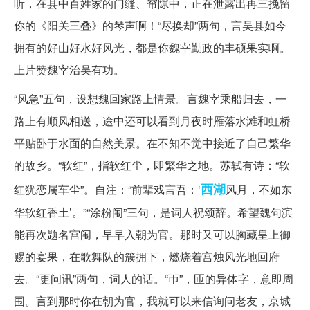
听，在县中百姓家的门缝、帘隙中，正在泄露出再三挽留
你的《阳关三叠》的琴声啊！“尽换却”两句，言吴县如今
拥有的好山好水好风光，都是你魏宰勤政的丰硕果实啊。
上片赞魏宰治吴有功。
“风急”五句，设想魏回家路上情景。言魏宰乘船归去，一
路上有顺风相送，途中还可以看到月夜时雁落水滩和虹桥
平贴卧于水面的自然美景。在不知不觉中接近了自己繁华
的故乡。“软红”，指软红尘，即繁华之地。苏轼有诗：“软
西湖
红犹恋属车尘”。自注：“前辈戏言吾：‘
风月，不如东
华软红香土’。”“涂粉闱”三句，是词人祝颂辞。希望魏句滨
能再次题名宫闱，早早入朝为官。那时又可以胸藏皇上御
赐的宴果，在歌舞队的簇拥下，燃烧着宫烛风光地回府
去。“更问讯”两句，词人的话。“帀”，匝的异体字，意即周
围。言到那时你在朝为官，我就可以来信询问老友，京城