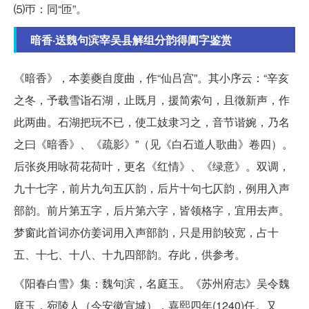
⑸帀：同“匝”。
暗香·送魏句滨宰吴县解组分韵得阖字鉴赏
《暗香》，本姜夔自度曲，作“仙吕宫”。其小序云：“辛亥
之冬，予载雪诣石湖，止既月，援简索句，且徵新声，作
此两曲。石湖把玩不已，使工妓隶习之，音节谐婉，乃名
之曰《暗香》、《疏影》”（见《白石道人歌曲》卷四）。
后张炎用咏荷花荷叶，更名《红情》、《绿意》。双调，
九十七字，前片九句五仄韵，后片十句七仄韵，例用入声
部韵。前片第五字，后片第六字，皆领格字，宜用去声。
梦窗此首词亦仿姜词用入声部韵，只是用韵较宽，占十
五、十七、十八、十九四部韵。存此，供参考。
《阳春白雪》集：魏句滨，名庭玉。《苏州府志》吴令魏
庭玉，宛陵人（今安徽宣城），嘉熙四年(1240)任。又