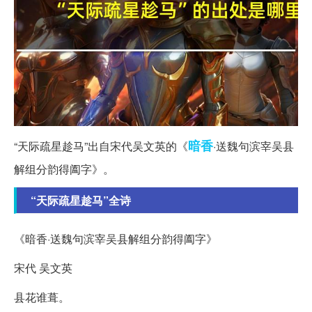
暗香
“天际疏星趁马”出自宋代吴文英的《
·送魏句滨宰吴县
解组分韵得阖字》。
“天际疏星趁马”全诗
《暗香·送魏句滨宰吴县解组分韵得阖字》
宋代 吴文英
县花谁葺。