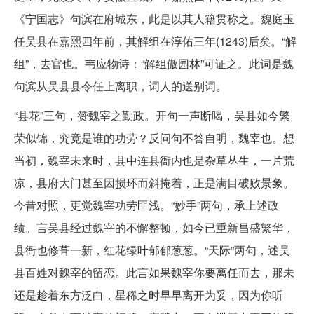
《宁国志》句滨在府城东，此是以其人籍贯称之。魏庭玉
任吴县在嘉熙四年前，其解组在淳佑三年(1243)后矣。“解
组”，去官也。韦应物诗：“解组傲园林”可证之。此词是魏
句滨从吴县县令任上离职，词人的送别词。
“县花”三句，赞魏宰之勤政。开句一声断喝，吴县如今繁
荣似锦，究竟是谁的功劳？反问句不答自明，魏宰也。想
当初，魏宰未来时，县中连县衙内也是杂草丛生，一片荒
凉，县府大门甚至因损环而斜掩着，正是满目破败景象。
今昔对照，更觉魏宰功劳匪浅。“妙手”两句，承上述政
绩。言吴县经过魏宰的不懈整顿，如今已重新昌盛繁华，
县衙也修葺一新，红花绿叶郁郁葱葱。“天际”两句，述吴
县百姓对魏宰的留恋。此言如果魏宰你要离任而去，那未
还是趁着东方泛白，星稀之时早早离开为妥，因为你听