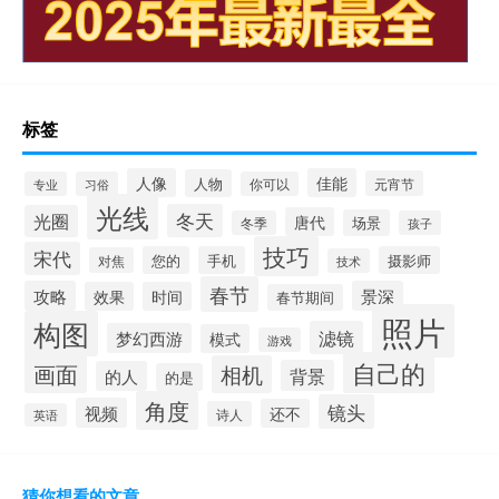
标签
人像
佳能
人物
元宵节
专业
习俗
你可以
光线
冬天
光圈
唐代
场景
冬季
孩子
技巧
宋代
您的
手机
摄影师
对焦
技术
春节
攻略
景深
效果
时间
春节期间
照片
构图
滤镜
梦幻西游
模式
游戏
自己的
画面
相机
背景
的人
的是
角度
镜头
视频
还不
诗人
英语
猜你想看的文章