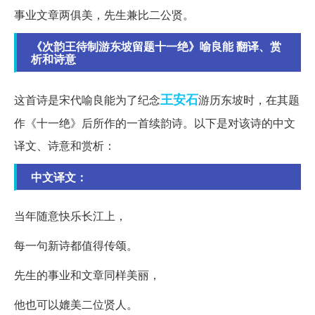
事业文章两俱美，先生兼比二公贤。
《次韵王待制游东坡留题十一绝》喻良能 翻译、赏
析和诗意
王安石
这首诗是宋代喻良能为了纪念
游历东坡时，在其题
作《十一绝》后所作的一首续韵诗。以下是对该诗的中文
译文、诗意和赏析：
中文译文：
当年随意快乐长江上，
每一句新诗都值得传颂。
先生的事业和文章同样美丽，
他也可以媲美二位贤人。