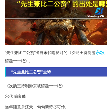
东坡
“先生兼比二公贤”出自宋代喻良能的《次韵王待制游
留题十一绝》。
“先生兼比二公贤”全诗
《次韵王待制游东坡留题十一绝》
宋代 喻良能
当年随意乐江天，句句新诗尽可传。