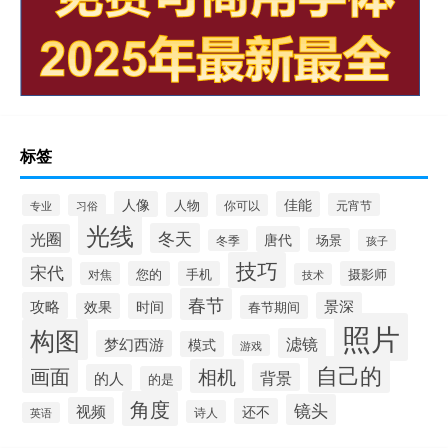
标签
人像
佳能
人物
元宵节
专业
习俗
你可以
光线
冬天
光圈
唐代
场景
冬季
孩子
技巧
宋代
您的
手机
摄影师
对焦
技术
春节
攻略
景深
效果
时间
春节期间
照片
构图
滤镜
梦幻西游
模式
游戏
自己的
画面
相机
背景
的人
的是
角度
镜头
视频
还不
诗人
英语