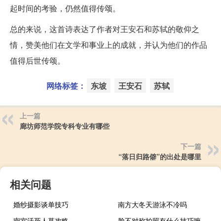
起时间的考验，仍然值得传颂。
总的来说，这首诗表达了作者对王安石和苏轼的敬仰之
情，赞美他们在文学和事业上的成就，并认为他们的作品
值得后世传颂。
网络标签：
东坡
王安石
苏轼
上一篇
廊坊师范学院专科专业有哪些
下一篇
“落日归路僻”的出处是哪里
相关问题
婚纱摄影谈单技巧
南方大冬天游泳不冷吗
密室活死人墓攻略
脸不对称拍照有什么技巧嘛