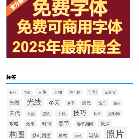
标签
人像
佳能
人物
元宵节
专业
习俗
你可以
光线
冬天
光圈
唐代
场景
冬季
孩子
技巧
宋代
您的
手机
摄影师
对焦
技术
春节
攻略
景深
效果
时间
春节期间
照片
构图
滤镜
梦幻西游
模式
游戏