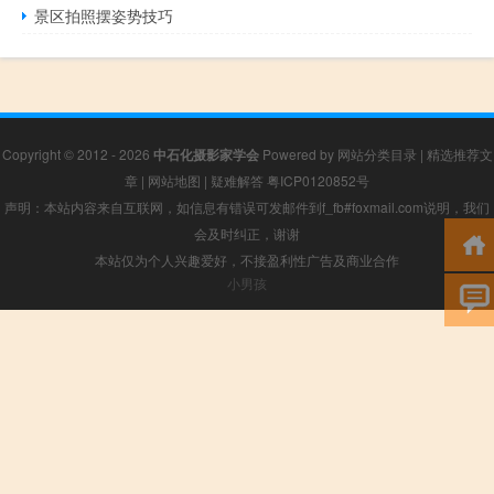
景区拍照摆姿势技巧
Copyright © 2012 - 2026
中石化摄影家学会
Powered by
网站分类目录
|
精选推荐文
章
|
网站地图
|
疑难解答
粤ICP0120852号
声明：本站内容来自互联网，如信息有错误可发邮件到f_fb#foxmail.com说明，我们
会及时纠正，谢谢
本站仅为个人兴趣爱好，不接盈利性广告及商业合作
小男孩