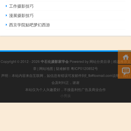
工作摄影技巧
漫展摄影技巧
西京学院贴吧梦幻西游
Copyright © 2012 - 2026
中石化摄影家学会
Powered by
网站分类目录
|
精选推荐文
章
|
网站地图
|
疑难解答
粤ICP0120852号
声明：本站内容来自互联网，如信息有错误可发邮件到f_fb#foxmail.com说明，我们
会及时纠正，谢谢
本站仅为个人兴趣爱好，不接盈利性广告及商业合作
小男孩