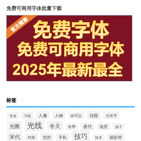
免费可商用字体批量下载
标签
人像
佳能
人物
元宵节
专业
习俗
你可以
光线
冬天
光圈
唐代
场景
冬季
孩子
技巧
宋代
您的
手机
摄影师
对焦
技术