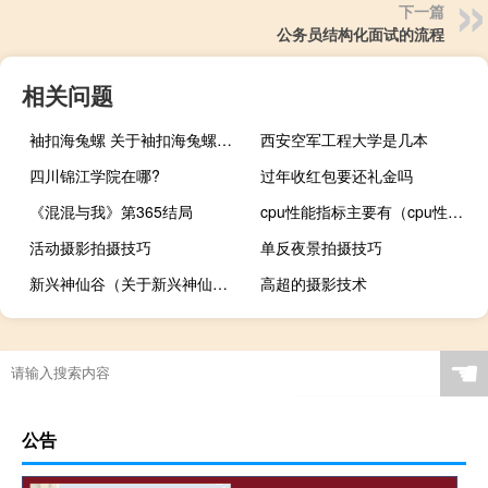
下一篇
公务员结构化面试的流程
相关问题
袖扣海兔螺 关于袖扣海兔螺的介绍
西安空军工程大学是几本
四川锦江学院在哪?
过年收红包要还礼金吗
《混混与我》第365结局
cpu性能指标主要有（cpu性能指标）
活动摄影拍摄技巧
单反夜景拍摄技巧
新兴神仙谷（关于新兴神仙谷的介绍）
高超的摄影技术
☚
公告