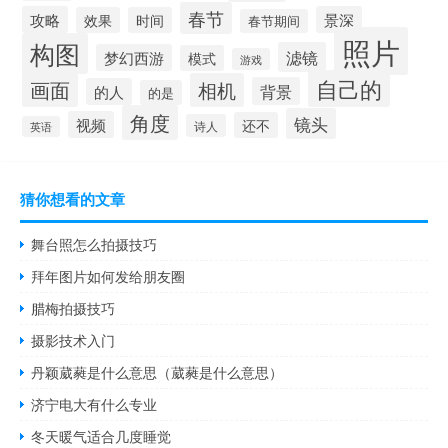
春节
攻略
景深
效果
时间
春节期间
照片
构图
滤镜
梦幻西游
模式
游戏
自己的
画面
相机
背景
的人
的是
角度
镜头
视频
还不
诗人
英语
猜你想看的文章
舞台照怎么拍摄技巧
拜年图片如何发给朋友圈
腊梅拍摄技巧
摄影技术入门
丹颖葳蕤是什么意思（葳蕤是什么意思）
济宁电大有什么专业
冬天暖气适合几度睡觉