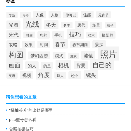
标签
人像
佳能
人物
元宵节
专业
习俗
你可以
光线
冬天
光圈
唐代
场景
冬季
孩子
技巧
宋代
您的
手机
摄影师
对焦
技术
春节
攻略
景深
效果
时间
春节期间
照片
构图
滤镜
梦幻西游
模式
游戏
自己的
画面
相机
背景
的人
的是
角度
镜头
视频
还不
诗人
英语
猜你想看的文章
“橘柚芬芳”的出处是哪里
pLc型号怎么看
合照拍摄技巧