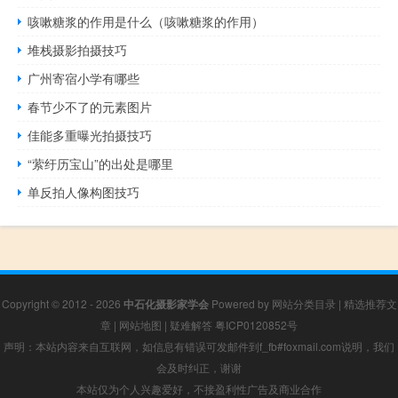
咳嗽糖浆的作用是什么（咳嗽糖浆的作用）
堆栈摄影拍摄技巧
广州寄宿小学有哪些
春节少不了的元素图片
佳能多重曝光拍摄技巧
“萦纡历宝山”的出处是哪里
单反拍人像构图技巧
Copyright © 2012 - 2026
中石化摄影家学会
Powered by
网站分类目录
|
精选推荐文
章
|
网站地图
|
疑难解答
粤ICP0120852号
声明：本站内容来自互联网，如信息有错误可发邮件到f_fb#foxmail.com说明，我们
会及时纠正，谢谢
本站仅为个人兴趣爱好，不接盈利性广告及商业合作