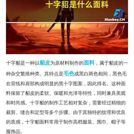
貂皮
面料
十字貂是一种以
为原材料制作的
，属于貂皮的一
毛色
种杂交繁殖种类。其特点是
成黑白两色相间，黑色毛
在背线和肩部构成明显的黑十字图案，因此得名。这种面
料保留了貂皮的柔软、保暖和光泽等特性，同时兼具美观
和时尚感。十字貂的制作工艺相对复杂，需要经过精细的
裁剪、缝合和定型等多个步骤。由于其独特的纹理和优良
的质感，十字貂面料常用于制作高档服装、围巾、帽子等
服饰品。