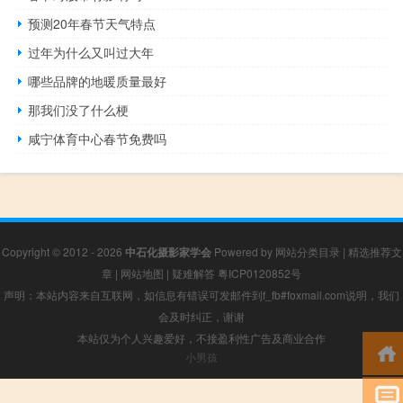
预测20年春节天气特点
过年为什么又叫过大年
哪些品牌的地暖质量最好
那我们没了什么梗
咸宁体育中心春节免费吗
Copyright © 2012 - 2026
中石化摄影家学会
Powered by
网站分类目录
|
精选推荐文
章
|
网站地图
|
疑难解答
粤ICP0120852号
声明：本站内容来自互联网，如信息有错误可发邮件到f_fb#foxmail.com说明，我们
会及时纠正，谢谢
本站仅为个人兴趣爱好，不接盈利性广告及商业合作
小男孩