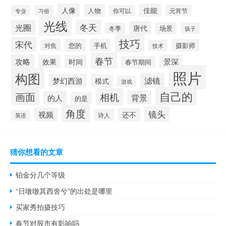
人像
佳能
人物
元宵节
专业
习俗
你可以
光线
冬天
光圈
唐代
场景
冬季
孩子
技巧
宋代
您的
手机
摄影师
对焦
技术
春节
攻略
景深
效果
时间
春节期间
照片
构图
滤镜
梦幻西游
模式
游戏
自己的
画面
相机
背景
的人
的是
角度
镜头
视频
还不
诗人
英语
猜你想看的文章
铂金分几个等级
“日暾暾其西舍兮”的出处是哪里
买家秀拍摄技巧
春节对股市有影响吗